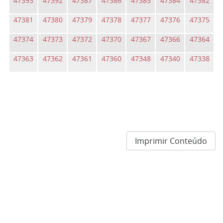
47393
47392
47387
47386
47385
47384
47382
47381
47380
47379
47378
47377
47376
47375
47374
47373
47372
47370
47367
47366
47364
47363
47362
47361
47360
47348
47340
47338
Imprimir Conteúdo