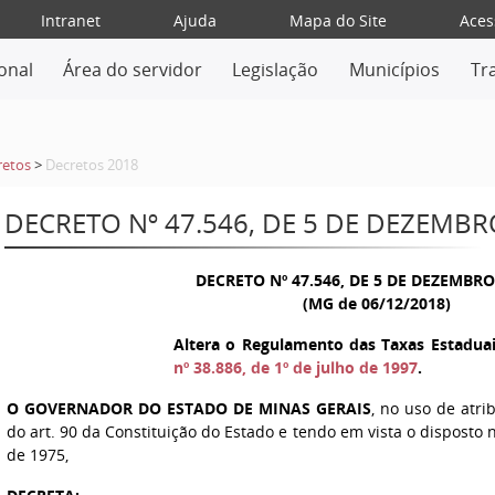
Intranet
Ajuda
Mapa do Site
Aces
ional
Área do servidor
Legislação
Municípios
Tr
retos
>
Decretos 2018
DECRETO Nº 47.546, DE 5 DE DEZEMBR
DECRETO Nº 47.546, DE 5 DE DEZEMBRO
(MG de 06/12/2018)
Altera o Regulamento das Taxas Estaduai
nº 38.886, de 1º de julho de 1997
.
O GOVERNADOR DO ESTADO DE MINAS GERAIS
, no uso de atri
do art. 90 da Constituição do Estado e tendo em vista o disposto 
de 1975,