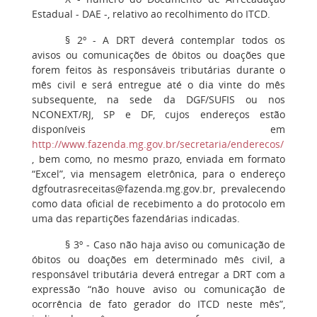
Estadual - DAE -, relativo ao recolhimento do ITCD.
§ 2º - A DRT deverá contemplar todos os
avisos ou comunicações de óbitos ou doações que
forem feitos às responsáveis tributárias durante o
mês civil e será entregue até o dia vinte do mês
subsequente, na sede da DGF/SUFIS ou nos
NCONEXT/RJ, SP e DF, cujos endereços estão
disponíveis em
http://www.fazenda.mg.gov.br/secretaria/enderecos/
, bem como, no mesmo prazo, enviada em formato
“Excel”, via mensagem eletrônica, para o endereço
dgfoutrasreceitas@fazenda.mg.gov.br, prevalecendo
como data oficial de recebimento a do protocolo em
uma das repartições fazendárias indicadas.
§ 3º - Caso não haja aviso ou comunicação de
óbitos ou doações em determinado mês civil, a
responsável tributária deverá entregar a DRT com a
expressão “não houve aviso ou comunicação de
ocorrência de fato gerador do ITCD neste mês”,