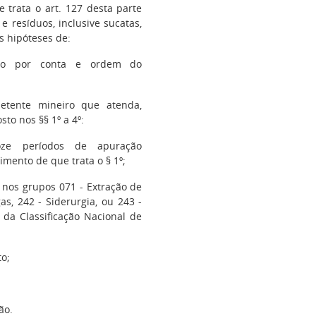
e trata o art. 127 desta parte
e resíduos, inclusive sucatas,
s hipóteses de:
ação por conta e ordem do
etente mineiro que atenda,
to nos §§ 1º a 4º:
oze períodos de apuração
mento de que trata o § 1º;
 nos grupos 071 - Extração de
as, 242 - Siderurgia, ou 243 -
 da Classificação Nacional de
to;
ão.