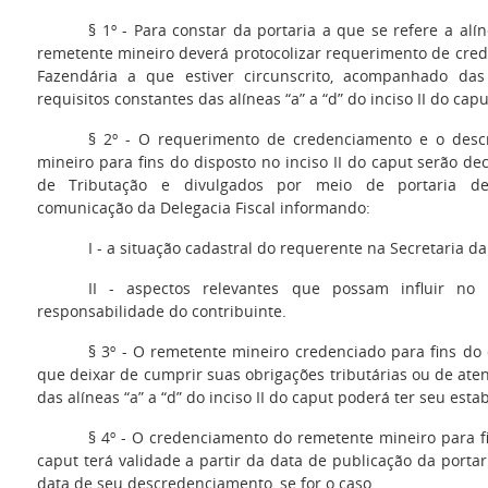
§ 1º - Para constar da portaria a que se refere a alín
remetente mineiro deverá protocolizar requerimento de cre
Fazendária a que estiver circunscrito, acompanhado da
requisitos constantes das alíneas “a” a “d” do inciso II do capu
§ 2º - O requerimento de credenciamento e o des
mineiro para fins do disposto no inciso II do caput serão d
de Tributação e divulgados por meio de portaria des
comunicação da Delegacia Fiscal informando:
I - a situação cadastral do requerente na Secretaria da
II - aspectos relevantes que possam influir no 
responsabilidade do contribuinte.
§ 3º - O remetente mineiro credenciado para fins do 
que deixar de cumprir suas obrigações tributárias ou de ate
das alíneas “a” a “d” do inciso II do caput poderá ter seu es
§ 4º - O credenciamento do remetente mineiro para fi
caput terá validade a partir da data de publicação da portari
data de seu descredenciamento, se for o caso.