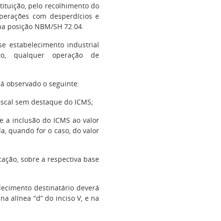
tituição, pelo recolhimento do
operações com desperdícios e
s na posição NBM/SH 72.04.
se estabelecimento industrial
to, qualquer operação de
rá observado o seguinte:
fiscal sem destaque do ICMS;
te a inclusão do ICMS ao valor
a, quando for o caso, do valor
icação, sobre a respectiva base
elecimento destinatário deverá
 na alínea “d” do inciso V, e na