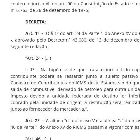
confere o inciso VII do art. 90 da Constituição do Estado e t
nº 6.763, de 26 de dezembro de 1975,
DECRETA:
Art. 1º -
O § 1º do art. 24 da Parte 1 do Anexo XV do
-, aprovado pelo Decreto nº 43.080, de 13 de dezembro de
seguinte redação:
“Art. 24 - (...)
§ 1º - Na hipótese de que trata o inciso I do cap
contribuinte poderá se ressarcir junto a sujeito passivo 
Cadastro de Contribuintes do ICMS deste Estado, sendo qu
saída de combustível derivado de petróleo para outra unid
imposto devido a unidade federada de destino for infe
cobrado pela unidade de origem, a restituição será realiz
junto ao fornecedor da mercadoria.”.
Art. 2º -
A alínea “d” do inciso V e a alínea “c” do inci
46 da Parte 1 do Anexo XV do RICMS passam a vigorar com as
“Art. 46 - (...)