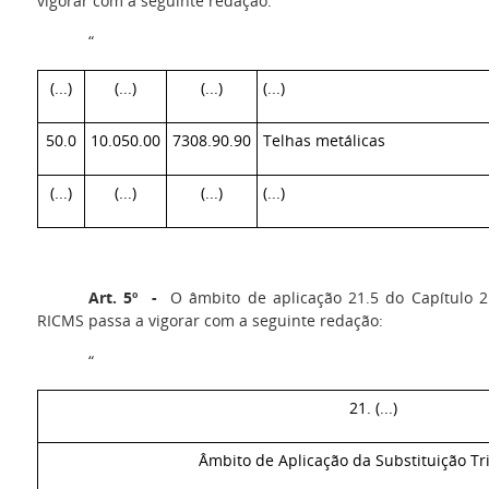
vigorar com a seguinte redação:
“
(...)
(...)
(...)
(...)
50.0
10.050.00
7308.90.90
Telhas metálicas
(...)
(...)
(...)
(...)
Art. 5º -
O âmbito de aplicação 21.5 do Capítulo 2
RICMS passa a vigorar com a seguinte redação:
“
21. (...)
Âmbito de Aplicação da Substituição Tri