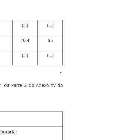
(...)
(...)
10.4
55
(...)
(...)
”.
1 da Parte 2 do Anexo XV do
butária: