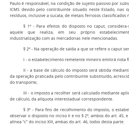
Paulo é responsável, na condição de sujeito passivo por subs
ICMS devido pelo contribuinte situado neste Estado, nas 
resíduos, inclusive a sucata, de metais ferrosos classificado
§ 1º - Para efeitos do disposto no caput, considera-
aquele que realiza, em seu próprio estabelecimen
industrialização com as mercadorias nele mencionadas.
§ 2º - Na operação de saída a que se refere o caput se
I - o estabelecimento remetente mineiro emitirá nota 
II - a base de cálculo do imposto será obtida median
da operação praticada pelo contribuinte substituído, acrescid
do transporte;
III - o imposto a recolher será calculado mediante apl
de cálculo, da alíquota interestadual correspondente.
§ 3º - Para fins de recolhimento do imposto, o estab
observar o disposto no inciso II e no § 2º, ambos do art. 45, e
alínea “c” do inciso XIII, ambas do art. 46, todos desta parte.