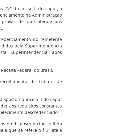
ea “e” do inciso II do caput, o
denciamento na Administração
s provas de que atende aos
t.
credenciamento do remetente
ecididos pela Superintendência
ta Superintendência, após
 Receita Federal do Brasil;
recolhimento de tributo de
disposto no inciso II do caput
nder aos requisitos constantes
tabelecimento descredenciado.
ns do disposto no inciso II do
a a que se refere o § 2º até a