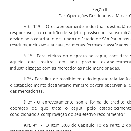
Seção II
Das Operações Destinadas a Minas G
Art. 129 - O estabelecimento industrial destinatári
responsável, na condição de sujeito passivo por substituiç
devido pelo contribuinte situado no Estado de São Paulo nas
resíduos, inclusive a sucata, de metais ferrosos classificado
§ 1º - Para efeitos do disposto no caput, considera-
aquele que realiza, em seu próprio estabelecimen
industrialização com as mercadorias nele mencionadas.
§ 2º - Para fins de recolhimento do imposto relativo à
o estabelecimento destinatário mineiro deverá observar a l
das mercadorias.
§ 3º - O aproveitamento, sob a forma de crédito, do
operação de que trata o caput, pelo estabelecimento 
condicionado à comprovação do seu efetivo recolhimento.”.
Art. 4º -
O item 50.0 do Capítulo 10 da Parte 2 d