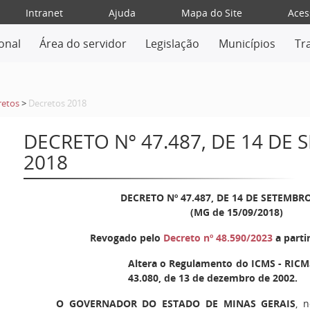
Intranet
Ajuda
Mapa do Site
Aces
ional
Área do servidor
Legislação
Municípios
Tr
retos
>
Decretos 2018
DECRETO Nº 47.487, DE 14 DE
2018
DECRETO Nº 47.487, DE 14 DE SETEMBR
(MG de 15/09/2018)
Revogado pelo
Decreto nº 48.590/2023
a parti
Altera o Regulamento do ICMS - RICMS
43.080, de 13 de dezembro de 2002.
O GOVERNADOR DO ESTADO DE MINAS GERAIS
, 