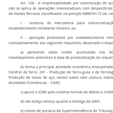
Art. 128 - A responsabilidade por substituição de qu
não se aplica às operações interestaduais com desperdícios 
de metais ferrosos classificados na posição NBM/SH 72.04, na
I - remessa de mercadoria para industrializ
estabelecimento remetente mineiro; ou
II - operação promovida por estabelecimento rem
cumulativamente, aos seguintes requisitos, observado o dispos
a) apresente saldo credor acumulado nos d
imediatamente anteriores à data de protocolização do requeri
b) tenha a principal atividade econômica enquadrada
minério de ferro, 241 - Produção de ferro-gusa e de ferrolig
Produção de tubos de aço, exceto tubos sem costura, todos
Atividades Econômicas - CNAE;
c) apure o ICMS pelo sistema normal de débito e crédi
d) não esteja omisso quanto à entrega da DAPI;
e) conste de portaria da Superintendência de Tributaç