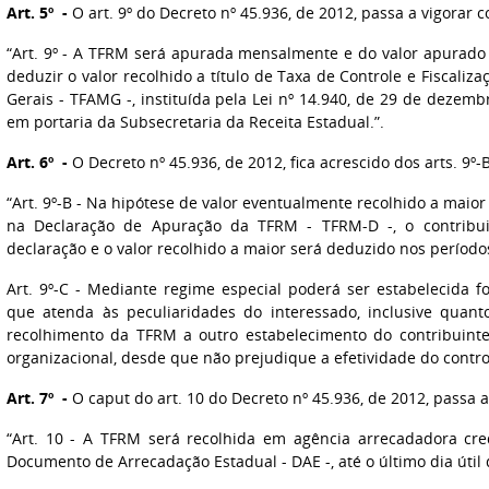
Art. 5º -
O art. 9º do Decreto nº 45.936, de 2012, passa a vigorar 
“Art. 9º - A TFRM será apurada mensalmente e do valor apurado
deduzir o valor recolhido a título de Taxa de Controle e Fiscali
Gerais - TFAMG -, instituída pela Lei nº 14.940, de 29 de dezem
em portaria da Subsecretaria da Receita Estadual.”.
Art. 6º -
O Decreto nº 45.936, de 2012, fica acrescido dos arts. 9º-
“Art. 9º-B - Na hipótese de valor eventualmente recolhido a maio
na Declaração de Apuração da TFRM - TFRM-D -, o contribuin
declaração e o valor recolhido a maior será deduzido nos períod
Art. 9º-C - Mediante regime especial poderá ser estabelecida 
que atenda às peculiaridades do interessado, inclusive quan
recolhimento da TFRM a outro estabelecimento do contribuint
organizacional, desde que não prejudique a efetividade do controle
Art. 7º -
O caput do art. 10 do Decreto nº 45.936, de 2012, passa 
“Art. 10 - A TFRM será recolhida em agência arrecadadora cre
Documento de Arrecadação Estadual - DAE -, até o último dia útil