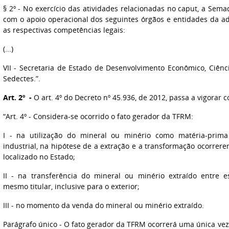
§ 2º - No exercício das atividades relacionadas no caput, a Sema
com o apoio operacional dos seguintes órgãos e entidades da a
as respectivas competências legais:
(...)
VII - Secretaria de Estado de Desenvolvimento Econômico, Ciênci
Sedectes.”.
Art. 2º -
O art. 4º do Decreto nº 45.936, de 2012, passa a vigorar 
“Art. 4º - Considera-se ocorrido o fato gerador da TFRM:
I - na utilização do mineral ou minério como matéria-prim
industrial, na hipótese de a extração e a transformação ocorr
localizado no Estado;
II - na transferência do mineral ou minério extraído entre 
mesmo titular, inclusive para o exterior;
III - no momento da venda do mineral ou minério extraído.
Parágrafo único - O fato gerador da TFRM ocorrerá uma única vez