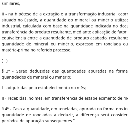
similares;
II - na hipótese de a extração e a transformação industrial o
situado no Estado, a quantidade do mineral ou minério utiliz
industrial, calculada com base na quantidade indicada no docu
transferência do produto resultante, mediante aplicação de fator
equivalência entre a quantidade de produto acabado, resultante
quantidade de mineral ou minério, expresso em tonelada o
matéria-prima no referido processo.
(...)
§ 3º - Serão deduzidas das quantidades apuradas na forma 
quantidades de mineral ou minério:
I - adquiridas pelo estabelecimento no mês;
II - recebidas, no mês, em transferência de estabelecimento de m
§ 4º - Caso a quantidade, em toneladas, apurada na forma dos inci
quantidade de toneladas a deduzir, a diferença será conside
períodos de apuração subsequentes.”.