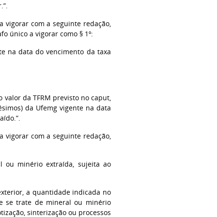
.”.
 a vigorar com a seguinte redação,
fo único a vigorar como § 1º:
nte na data do vencimento da taxa
o valor da TFRM previsto no caput,
tésimos) da Ufemg vigente na data
aído.”.
 a vigorar com a seguinte redação,
 ou minério extraída, sujeita ao
exterior, a quantidade indicada no
ue se trate de mineral ou minério
ização, sinterização ou processos