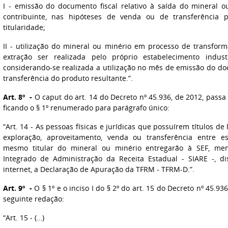
I - emissão do documento fiscal relativo à saída do mineral 
contribuinte, nas hipóteses de venda ou de transferência
titularidade;
II - utilização do mineral ou minério em processo de transform
extração ser realizada pelo próprio estabelecimento industr
considerando-se realizada a utilização no mês de emissão do doc
transferência do produto resultante.”.
Art. 8º -
O caput do art. 14 do Decreto nº 45.936, de 2012, passa
ficando o § 1º renumerado para parágrafo único:
“Art. 14 - As pessoas físicas e jurídicas que possuírem títulos de 
exploração, aproveitamento, venda ou transferência entre e
mesmo titular do mineral ou minério entregarão à SEF, me
Integrado de Administração da Receita Estadual - SIARE -, di
internet, a Declaração de Apuração da TFRM - TFRM-D.”.
Art. 9º -
O § 1º e o inciso I do § 2º do art. 15 do Decreto nº 45.9
seguinte redação:
“Art. 15 - (…)