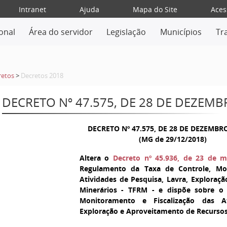
Intranet
Ajuda
Mapa do Site
Aces
ional
Área do servidor
Legislação
Municípios
Tr
retos
>
Decretos 2018
DECRETO Nº 47.575, DE 28 DE DEZEMB
DECRETO Nº 47.575, DE 28 DE DEZEMBR
(MG de 29/12/2018)
Altera o
Decreto nº 45.936, de 23 de 
Regulamento da Taxa de Controle, Mon
Atividades de Pesquisa, Lavra, Exploraç
Minerários - TFRM - e dispõe sobre o 
Monitoramento e Fiscalização das At
Exploração e Aproveitamento de Recursos