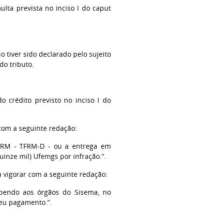
lta prevista no inciso I do caput
io tiver sido declarado pelo sujeito
o tributo.
o crédito previsto no inciso I do
 com a seguinte redação:
TFRM - TFRM-D - ou a entrega em
uinze mil) Ufemgs por infração.”.
a vigorar com a seguinte redação:
cabendo aos órgãos do Sisema, no
seu pagamento.”.