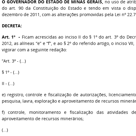
O GOVERNADOR DO ESTADO DE MINAS GERAIS,
no uso de atrib
do art. 90 da Constituição do Estado e tendo em vista o dis
dezembro de 2011, com as alterações promovidas pela Lei nº 22.
DECRETA:
Art. 1º -
Ficam acrescidas ao inciso II do § 1º do art. 3º do Dec
2012, as alíneas “e” e “f”, e ao § 2º do referido artigo, o inciso VI
vigorar com a seguinte redação:
“Art. 3º - (...)
§ 1º - (...)
II - (...)
e) registro, controle e fiscalização de autorizações, licenciame
pesquisa, lavra, exploração e aproveitamento de recursos minerár
f) controle, monitoramento e fiscalização das atividades d
aproveitamento de recursos minerários;
(...)