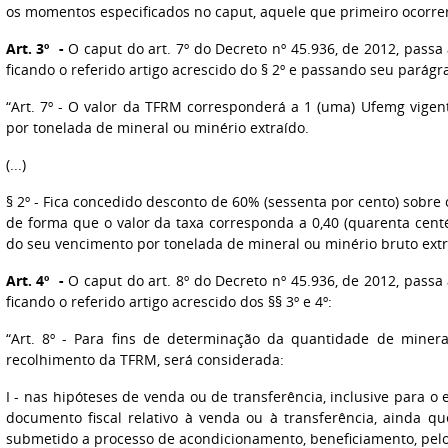
os momentos especificados no caput, aquele que primeiro ocorrer
Art. 3º -
O caput do art. 7º do Decreto nº 45.936, de 2012, passa
ficando o referido artigo acrescido do § 2º e passando seu parágra
“Art. 7º - O valor da TFRM corresponderá a 1 (uma) Ufemg vige
por tonelada de mineral ou minério extraído.
(...)
§ 2º - Fica concedido desconto de 60% (sessenta por cento) sobre 
de forma que o valor da taxa corresponda a 0,40 (quarenta cen
do seu vencimento por tonelada de mineral ou minério bruto extr
Art. 4º -
O caput do art. 8º do Decreto nº 45.936, de 2012, passa
ficando o referido artigo acrescido dos §§ 3º e 4º:
“Art. 8º - Para fins de determinação da quantidade de mineral
recolhimento da TFRM, será considerada:
I - nas hipóteses de venda ou de transferência, inclusive para o 
documento fiscal relativo à venda ou à transferência, ainda q
submetido a processo de acondicionamento, beneficiamento, pelot