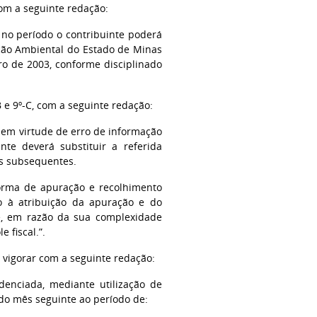
com a seguinte redação:
 no período o contribuinte poderá
zação Ambiental do Estado de Minas
bro de 2003, conforme disciplinado
B e 9º-C, com a seguinte redação:
r em virtude de erro de informação
te deverá substituir a referida
os subsequentes.
forma de apuração e recolhimento
to à atribuição da apuração e do
e, em razão da sua complexidade
 fiscal.”.
a vigorar com a seguinte redação:
denciada, mediante utilização de
 do mês seguinte ao período de: