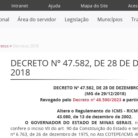
Intranet
Ajuda
Mapa do Site
Aces
ional
Área do servidor
Legislação
Municípios
Tr
retos
>
Decretos 2018
DECRETO Nº 47.582, DE 28 DE
2018
DECRETO Nº 47.582, DE 28 DE DEZEMBR
(MG de 29/12/2018)
Revogado pelo
Decreto nº 48.590/2023
a parti
Altera o Regulamento do ICMS - RICMS
43.080, de 13 de dezembro de 2002.
O GOVERNADOR DO ESTADO DE MINAS GERAIS
, 
confere o inciso VII do art. 90 da Constituição do Estado e t
nº 6.763, de 26 de dezembro de 1975, no Ato COTEPE/ICMS 4