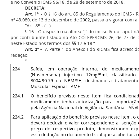
e no Convênio ICMS 96/18, de 28 de setembro de 2018,
DECRETA:
Art. 1º
- O § 16 do art. 85 do Regulamento do ICMS - R
nº 43.080, de 13 de dezembro de 2002, passa a vigorar com a
“Art. 85 - (...)
§ 16 - O disposto na alínea “j” do inciso IV do caput 
por contribuinte listado no Ato COTEPE/ICMS 26, de 27 de 
neste Estado nos termos dos §§ 17 e 18.”.
Art. 2º -
A Parte 1 do Anexo I do RICMS fica acrescid
redação:
“
224
Saída, em operação interna, do medicament
(Nusinersena) injection 12mg/5ml, classificad
3004.90.79 da NBM/SH, destinado a tratamento 
Muscular Espinal - AME.
224.1
O benefício previsto neste item fica condicion
medicamento tenha autorização para importação
pela Agência Nacional de Vigilância Sanitária - ANVI
224.2
Para aplicação do benefício previsto neste item, o 
deverá deduzir o valor correspondente à isenção
preço do respectivo produto, demonstrando exp
essa dedução no documento fiscal que acobertar a 