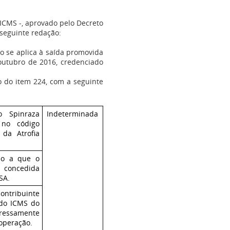
ICMS -, aprovado pelo Decreto
 seguinte redação:
não se aplica à saída promovida
outubro de 2016, credenciado
o do item 224, com a seguinte
o Spinraza
Indeterminada
o no código
da Atrofia
ado a que o
 concedida
SA.
contribuinte
 do ICMS do
ressamente
operação.