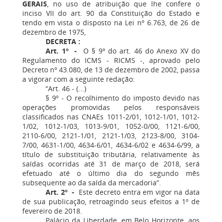
GERAIS
, no uso de atribuição que lhe confere o
inciso VII do art. 90 da Constituição do Estado e
tendo em vista o disposto na Lei nº 6.763, de 26 de
dezembro de 1975,
DECRETA :
Art. 1º -
O § 9º do art. 46 do Anexo XV do
Regulamento do ICMS - RICMS -, aprovado pelo
Decreto nº 43.080, de 13 de dezembro de 2002, passa
a vigorar com a seguinte redação:
“Art. 46 - (...)
§ 9º - O recolhimento do imposto devido nas
operações promovidas pelos responsáveis
classificados nas CNAEs 1011-2/01, 1012-1/01, 1012-
1/02, 1012-1/03, 1013-9/01, 1052-0/00, 1121-6/00,
2110-6/00, 2121-1/01, 2121-1/03, 2123-8/00, 3104-
7/00, 4631-1/00, 4634-6/01, 4634-6/02 e 4634-6/99, a
título de substituição tributária, relativamente às
saídas ocorridas até 31 de março de 2018, será
efetuado até o último dia do segundo mês
subsequente ao da saída da mercadoria”.
Art. 2º -
Este decreto entra em vigor na data
de sua publicação, retroagindo seus efeitos a 1º de
fevereiro de 2018.
Palácio da Liberdade, em Belo Horizonte, aos