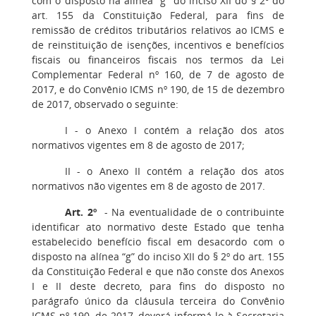
com o disposto na alínea “g” do inciso XII do § 2º do
art. 155 da Constituição Federal, para fins de
remissão de créditos tributários relativos ao ICMS e
de reinstituição de isenções, incentivos e benefícios
fiscais ou financeiros fiscais nos termos da Lei
Complementar Federal nº 160, de 7 de agosto de
2017, e do Convênio ICMS nº 190, de 15 de dezembro
de 2017, observado o seguinte:
I - o Anexo I contém a relação dos atos
normativos vigentes em 8 de agosto de 2017;
II - o Anexo II contém a relação dos atos
normativos não vigentes em 8 de agosto de 2017.
Art. 2º
- Na eventualidade de o contribuinte
identificar ato normativo deste Estado que tenha
estabelecido benefício fiscal em desacordo com o
disposto na alínea “g” do inciso XII do § 2º do art. 155
da Constituição Federal e que não conste dos Anexos
I e II deste decreto, para fins do disposto no
parágrafo único da cláusula terceira do Convênio
ICMS nº 190, de 2017, deverá informá-lo à Secretaria