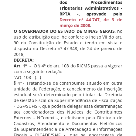
dos Procedimentos
Tributários Administrativos -
RPTA -, aprovado pelo
Decreto nº 44.747, de 3 de
março de 2008
.
O GOVERNADOR DO ESTADO DE MINAS GERAIS
, no
uso de atribuição que lhe confere o inciso VII do art.
90 da Constituição do Estado e tendo em vista o
disposto no Decreto nº 47.348, de 24 de janeiro de
2018,
DECRETA:
Art. 1º -
O § 4º do art. 108 do RICMS passa a vigorar
com a seguinte redação:
“Art. 108 - (...)
§ 4º - Tratando-se de contribuinte situado em outra
unidade da Federação, o cancelamento da inscrição
estadual será determinado pelo titular da Diretoria
de Gestão Fiscal da Superintendência de Fiscalização
- DGF/SUFIS -, que poderá delegar essa determinação
aos coordenadores dos Núcleos de Contribuintes
Externos - NConext -, e efetivado pela Diretoria de
Cadastros, Atendimento e Documentos Eletrônicos
da Superintendência de Arrecadação e Informações
Fiscais - DICADE/SAIF -, que se encarregará da