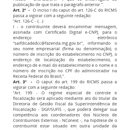
publicação de que trata o parágrafo anterior.”.
Art. 2º -
O inciso I do caput do art. 126-C do RICMS
passa a vigorar com a seguinte redação:
“Art. 126-C - (...)
I - o contribuinte deverá encaminhar mensagem,
assinada com Certificado Digital e-CNPJ, para o
endereço eletrônico
“saifdicadedcc@fazenda.mg.gov.br”, informando o
seu nome empresarial (firma ou denominação), o
número de inscrição do estabelecimento no CNPJ, o
endereço de localização do estabelecimento, o
endereço de e-mail do estabelecimento e o nome e o
número de inscrição no CPF do administrador na
Receita Federal do Brasil;”.
Art. 3º -
O caput do art. 199 do RICMS passa a
vigorar com a seguinte redação:
“Art. 199 - O regime especial de controle e
fiscalização será aplicado mediante ato do titular da
Diretoria de Gestão Fiscal da Superintendência de
Fiscalização - DGF/SUFIS -, que poderá delegar sua
competência aos coordenadores dos Núcleos de
Contribuintes Externos - NConext -, na hipótese de o
contribuinte estar situado em outra unidade da