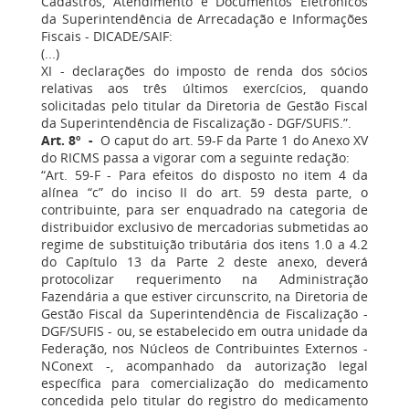
Cadastros, Atendimento e Documentos Eletrônicos
da Superintendência de Arrecadação e Informações
Fiscais - DICADE/SAIF:
(...)
XI - declarações do imposto de renda dos sócios
relativas aos três últimos exercícios, quando
solicitadas pelo titular da Diretoria de Gestão Fiscal
da Superintendência de Fiscalização - DGF/SUFIS.”.
Art. 8º -
O caput do art. 59-F da Parte 1 do Anexo XV
do RICMS passa a vigorar com a seguinte redação:
“Art. 59-F - Para efeitos do disposto no item 4 da
alínea “c” do inciso II do art. 59 desta parte, o
contribuinte, para ser enquadrado na categoria de
distribuidor exclusivo de mercadorias submetidas ao
regime de substituição tributária dos itens 1.0 a 4.2
do Capítulo 13 da Parte 2 deste anexo, deverá
protocolizar requerimento na Administração
Fazendária a que estiver circunscrito, na Diretoria de
Gestão Fiscal da Superintendência de Fiscalização -
DGF/SUFIS - ou, se estabelecido em outra unidade da
Federação, nos Núcleos de Contribuintes Externos -
NConext -, acompanhado da autorização legal
específica para comercialização do medicamento
concedida pelo titular do registro do medicamento