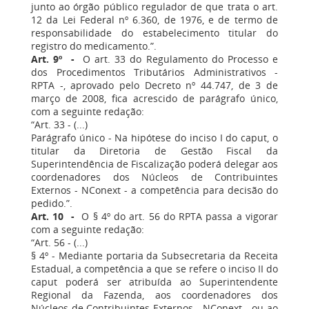
junto ao órgão público regulador de que trata o art.
12 da Lei Federal nº 6.360, de 1976, e de termo de
responsabilidade do estabelecimento titular do
registro do medicamento.”.
Art. 9º -
O art. 33 do Regulamento do Processo e
dos Procedimentos Tributários Administrativos -
RPTA -, aprovado pelo Decreto nº 44.747, de 3 de
março de 2008, fica acrescido de parágrafo único,
com a seguinte redação:
“Art. 33 - (...)
Parágrafo único - Na hipótese do inciso I do caput, o
titular da Diretoria de Gestão Fiscal da
Superintendência de Fiscalização poderá delegar aos
coordenadores dos Núcleos de Contribuintes
Externos - NConext - a competência para decisão do
pedido.”.
Art. 10 -
O § 4º do art. 56 do RPTA passa a vigorar
com a seguinte redação:
“Art. 56 - (...)
§ 4º - Mediante portaria da Subsecretaria da Receita
Estadual, a competência a que se refere o inciso II do
caput poderá ser atribuída ao Superintendente
Regional da Fazenda, aos coordenadores dos
Núcleos de Contribuintes Externos - NConext - ou ao