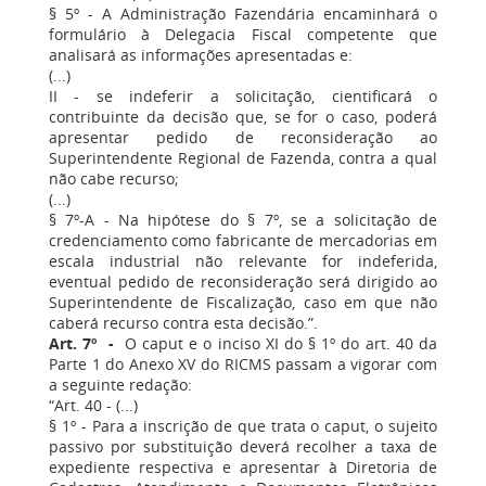
§ 5º - A Administração Fazendária encaminhará o
formulário à Delegacia Fiscal competente que
analisará as informações apresentadas e:
(...)
II - se indeferir a solicitação, cientificará o
contribuinte da decisão que, se for o caso, poderá
apresentar pedido de reconsideração ao
Superintendente Regional de Fazenda, contra a qual
não cabe recurso;
(...)
§ 7º-A - Na hipótese do § 7º, se a solicitação de
credenciamento como fabricante de mercadorias em
escala industrial não relevante for indeferida,
eventual pedido de reconsideração será dirigido ao
Superintendente de Fiscalização, caso em que não
caberá recurso contra esta decisão.”.
Art. 7º -
O caput e o inciso XI do § 1º do art. 40 da
Parte 1 do Anexo XV do RICMS passam a vigorar com
a seguinte redação:
“Art. 40 - (...)
§ 1º - Para a inscrição de que trata o caput, o sujeito
passivo por substituição deverá recolher a taxa de
expediente respectiva e apresentar à Diretoria de