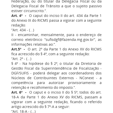
Federação, ou do titular da Delegacia Fiscal ou da
Delegacia Fiscal de Trânsito a que o sujeito passivo
estiver circunscrito.”.
Art. 4º -
O caput do inciso II do art. 434 da Parte 1
do Anexo IX do RICMS passa a vigorar com a seguinte
redação:
“Art. 434 - (...)
II - encaminhar, mensalmente, para o endereço de
correio eletrônico “sufisdgf@fazenda.mg.gov.br”, as
informações relativas ao:”.
Art.5º -
O art. 2º da Parte 1 do Anexo XV do RICMS
fica acrescido do § 4º, com a seguinte redação:
“Art. 2º - (...)
§ 4º - Na hipótese do § 2º, o titular da Diretoria de
Gestão Fiscal da Superintendência de Fiscalização -
DGF/SUFIS - poderá delegar aos coordenadores dos
Núcleos de Contribuintes Externos - NConext - a
competência para autorizar provisoriamente a
retenção e recolhimento do imposto.”.
Art. 6º -
O caput e o inciso II do § 5º, todos do art.
18-A da Parte 1 do Anexo XV do RICMS, passam a
vigorar com a seguinte redação, ficando o referido
artigo acrescido do § 7º-A a seguir:
“Art. 18-A - (...)