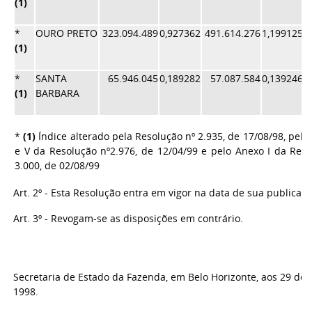
(1)
*
OURO PRETO
323.094.489
0,927362
491.614.276
1,199125
1
(1)
*
SANTA
65.946.045
0,189282
57.087.584
0,139246
0
(1)
BARBARA
*
(1)
Índice alterado pela Resolução nº 2.935, de 17/08/98, pelo
e V da Resolução nº2.976, de 12/04/99 e pelo Anexo I da Reso
3.000, de 02/08/99
Art. 2º - Esta Resolução entra em vigor na data de sua publicaçã
Art. 3º - Revogam-se as disposições em contrário.
Secretaria de Estado da Fazenda, em Belo Horizonte, aos 29 de a
1998.