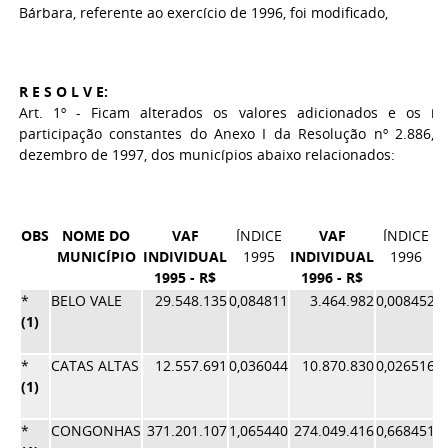
Bárbara, referente ao exercício de 1996, foi modificado,
R E S O L V E:
Art. 1º - Ficam alterados os valores adicionados e os ín
participação constantes do Anexo I da Resolução nº 2.886, 
dezembro de 1997, dos municípios abaixo relacionados:
OBS
NOME DO
VAF
ÍNDICE
VAF
ÍNDICE
MUNICÍPIO
INDIVIDUAL
1995
INDIVIDUAL
1996
1995 - R$
1996 - R$
*
BELO VALE
29.548.135
0,084811
3.464.982
0,008452
0
(1)
*
CATAS ALTAS
12.557.691
0,036044
10.870.830
0,026516
0
(1)
*
CONGONHAS
371.201.107
1,065440
274.049.416
0,668451
0