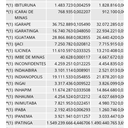
*(1)
IBITURUNA
1.483.723
0,004259
1.828.816
0,00
*(1)
ICARAI DE
768.935
0,002207
912.100
0,00
MINAS
*(1)
IGARAPE
36.752.889
0,105490
32.072.285
0,07
*(1)
IGARATINGA
16.740.763
0,048050
22.934.221
0,05
*(1)
IGUATAMA
28.866.868
0,082855
26.440.420
0,06
*(1)
IJACI
7.250.782
0,020812
7.715.915
0,01
*(1)
ILICINEA
11.610.597
0,033325
13.210.408
0,03
*(1)
IMBE DE MINAS
40.628
0,000117
4.667.672
0,01
*(1)
INCONFIDENTES
4.259.251
0,012225
4.454.835
0,01
*(1)
INDAIABIRA
3.101.114
0,008901
2.521.013
0,00
*(1)
INDIANOPOLIS
19.111.533
0,054855
21.878.201
0,05
*(1)
INGAI
3.317.436
0,009522
3.826.099
0,00
*(1)
INHAPIM
11.674.287
0,033508
14.864.680
0,03
*(1)
INHAUMA
4.254.524
0,012212
4.027.669
0,00
*(1)
INIMUTABA
7.821.953
0,022451
4.980.732
0,01
*(1)
IPABA
2.192.453
0,006293
1.260.746
0,00
*(1)
IPANEMA
3.921.941
0,011257
3.033.447
0,00
*(1)
IPATINGA
1.549.239.666
4,446706
1.490.440.765
3,69