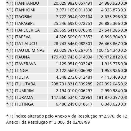
*(1)
ITANHANDU
20.029.982
0,057491
24.980.920
0,06
*(1)
ITANHOMI
3.971.165
0,011398
4.326.873
0,01
*(1)
ITAOBIM
7.722.094
0,022164
8.635.296
0,02
*(1)
ITAPAGIPE
25.346.698
0,072751
26.885.366
0,06
*(1)
ITAPECERICA
26.669.641
0,076549
27.541.386
0,06
*(1)
ITAPEVA
4.826.509
0,013853
6.896.304
0,01
*(1)
ITATIAIUCU
28.743.546
0,082501
26.468.867
0,06
*(1)
ITAU DE MINAS
93.029.767
0,267019
100.154.340
0,24
*(1)
ITAUNA
179.403.743
0,514934
170.472.812
0,42
*(1)
ITAVERAVA
1.129.951
0,003243
1.916.775
0,00
*(1)
ITINGA
2.122.566
0,006092
1.953.936
0,00
*(1)
ITUETA
4.348.272
0,012481
4.113.469
0,01
*(1)
ITUIUTABA
208.791.831
0,599285
262.392.045
0,65
*(1)
ITUMIRIM
2.194.010
0,006297
2.990.984
0,00
*(1)
ITURAMA
147.360.534
0,422961
181.870.397
0,45
*(1)
ITUTINGA
6.486.249
0,018617
6.040.629
0,01
*(1) Índice alterado pelo Anexo V da Resolução nº 2.976, de 12/
Anexo I da Resolução nº 3.000, de 02/08/99