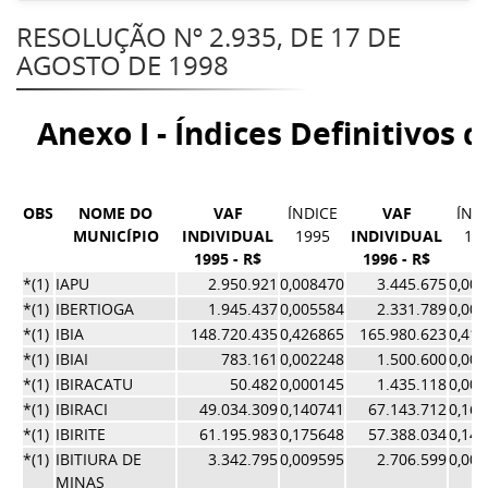
RESOLUÇÃO Nº 2.935, DE 17 DE
AGOSTO DE 1998
Anexo I - Índices Definitivos 
OBS
NOME DO
VAF
ÍNDICE
VAF
ÍND
MUNICÍPIO
INDIVIDUAL
1995
INDIVIDUAL
19
1995 - R$
1996 - R$
*(1)
IAPU
2.950.921
0,008470
3.445.675
0,00
*(1)
IBERTIOGA
1.945.437
0,005584
2.331.789
0,00
*(1)
IBIA
148.720.435
0,426865
165.980.623
0,41
*(1)
IBIAI
783.161
0,002248
1.500.600
0,00
*(1)
IBIRACATU
50.482
0,000145
1.435.118
0,00
*(1)
IBIRACI
49.034.309
0,140741
67.143.712
0,16
*(1)
IBIRITE
61.195.983
0,175648
57.388.034
0,14
*(1)
IBITIURA DE
3.342.795
0,009595
2.706.599
0,00
MINAS