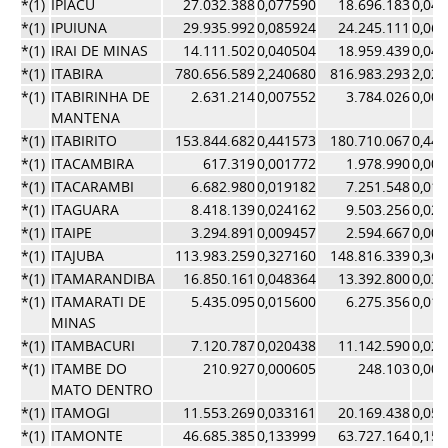
*(1)
IPIACU
27.032.388
0,077590
18.696.183
0,04
*(1)
IPUIUNA
29.935.992
0,085924
24.245.111
0,06
*(1)
IRAI DE MINAS
14.111.502
0,040504
18.959.439
0,04
*(1)
ITABIRA
780.656.589
2,240680
816.983.293
2,02
*(1)
ITABIRINHA DE
2.631.214
0,007552
3.784.026
0,00
MANTENA
*(1)
ITABIRITO
153.844.682
0,441573
180.710.067
0,44
*(1)
ITACAMBIRA
617.319
0,001772
1.978.990
0,00
*(1)
ITACARAMBI
6.682.980
0,019182
7.251.548
0,01
*(1)
ITAGUARA
8.418.139
0,024162
9.503.256
0,02
*(1)
ITAIPE
3.294.891
0,009457
2.594.667
0,00
*(1)
ITAJUBA
113.983.259
0,327160
148.816.339
0,36
*(1)
ITAMARANDIBA
16.850.161
0,048364
13.392.800
0,03
*(1)
ITAMARATI DE
5.435.095
0,015600
6.275.356
0,01
MINAS
*(1)
ITAMBACURI
7.120.787
0,020438
11.142.590
0,02
*(1)
ITAMBE DO
210.927
0,000605
248.103
0,00
MATO DENTRO
*(1)
ITAMOGI
11.553.269
0,033161
20.169.438
0,05
*(1)
ITAMONTE
46.685.385
0,133999
63.727.164
0,15