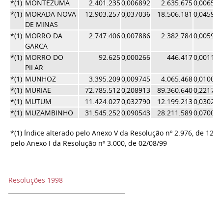
*(1)
MONTEZUMA
2.401.235
0,006892
2.635.675
0,00654
*(1)
MORADA NOVA
12.903.257
0,037036
18.506.181
0,04592
DE MINAS
*(1)
MORRO DA
2.747.406
0,007886
2.382.784
0,00591
GARCA
*(1)
MORRO DO
92.625
0,000266
446.417
0,00110
PILAR
*(1)
MUNHOZ
3.395.209
0,009745
4.065.468
0,01008
*(1)
MURIAE
72.785.512
0,208913
89.360.640
0,22176
*(1)
MUTUM
11.424.027
0,032790
12.199.213
0,03027
*(1)
MUZAMBINHO
31.545.252
0,090543
28.211.589
0,07001
*(1) Índice alterado pelo Anexo V da Resolução nº 2.976, de 12/
pelo Anexo I da Resolução nº 3.000, de 02/08/99
Resoluções 1998