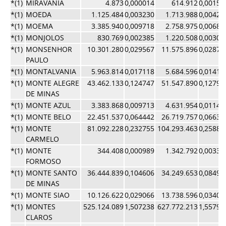
*(1)
MIRAVANIA
4.873
0,000014
614.912
0,00152
*(1)
MOEDA
1.125.484
0,003230
1.713.988
0,00425
*(1)
MOEMA
3.385.940
0,009718
2.758.975
0,00684
*(1)
MONJOLOS
830.769
0,002385
1.220.508
0,00302
*(1)
MONSENHOR
10.301.280
0,029567
11.575.896
0,02872
PAULO
*(1)
MONTALVANIA
5.963.814
0,017118
5.684.596
0,01410
*(1)
MONTE ALEGRE
43.462.133
0,124747
51.547.890
0,12792
DE MINAS
*(1)
MONTE AZUL
3.383.868
0,009713
4.631.954
0,01149
*(1)
MONTE BELO
22.451.537
0,064442
26.719.757
0,06630
*(1)
MONTE
81.092.228
0,232755
104.293.463
0,25882
CARMELO
*(1)
MONTE
344.408
0,000989
1.342.792
0,00333
FORMOSO
*(1)
MONTE SANTO
36.444.839
0,104606
34.249.653
0,08499
DE MINAS
*(1)
MONTE SIAO
10.126.622
0,029066
13.738.596
0,03409
*(1)
MONTES
525.124.089
1,507238
627.772.213
1,55791
CLAROS