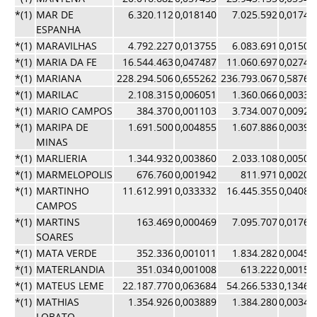
*(1)
MAR DE
6.320.112
0,018140
7.025.592
0,01743
ESPANHA
*(1)
MARAVILHAS
4.792.227
0,013755
6.083.691
0,01509
*(1)
MARIA DA FE
16.544.463
0,047487
11.060.697
0,02744
*(1)
MARIANA
228.294.506
0,655262
236.793.067
0,58763
*(1)
MARILAC
2.108.315
0,006051
1.360.066
0,00337
*(1)
MARIO CAMPOS
384.370
0,001103
3.734.007
0,00926
*(1)
MARIPA DE
1.691.500
0,004855
1.607.886
0,00399
MINAS
*(1)
MARLIERIA
1.344.932
0,003860
2.033.108
0,00504
*(1)
MARMELOPOLIS
676.760
0,001942
811.971
0,00201
*(1)
MARTINHO
11.612.991
0,033332
16.445.355
0,04081
CAMPOS
*(1)
MARTINS
163.469
0,000469
7.095.707
0,01760
SOARES
*(1)
MATA VERDE
352.336
0,001011
1.834.282
0,00455
*(1)
MATERLANDIA
351.034
0,001008
613.222
0,00152
*(1)
MATEUS LEME
22.187.770
0,063684
54.266.533
0,13467
*(1)
MATHIAS
1.354.926
0,003889
1.384.280
0,00343
LOBATO