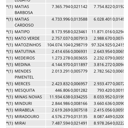
*(1)
MATIAS
7.365.794
0,021142
7.754.822
0,01924
BARBOSA
*(1)
MATIAS
4.733.996
0,013588
6.028.401
0,01496
CARDOSO
*(1)
MATIPO
8.173.958
0,023461
11.871.016
0,02946
*(1)
MATO VERDE
2.757.037
0,007913
2.988.670
0,00741
*(1)
MATOZINHOS
104.074.104
0,298719
97.324.925
0,24152
*(1)
MATUTINA
2.414.656
0,006931
2.643.954
0,00656
*(1)
MEDEIROS
1.273.278
0,003655
2.232.079
0,00553
*(1)
MEDINA
4.144.970
0,011897
3.816.272
0,00947
*(1)
MENDES
2.013.291
0,005779
2.782.562
0,00690
PIMENTEL
*(1)
MERCES
2.423.832
0,006957
2.933.477
0,00728
*(1)
MESQUITA
446.806
0,001282
793.420
0,00196
*(1)
MINAS NOVAS
11.934.638
0,034255
8.033.952
0,01993
*(1)
MINDURI
2.844.986
0,008166
3.660.636
0,00908
*(1)
MIRABELA
2.619.269
0,007518
2.415.056
0,00599
*(1)
MIRADOURO
4.576.279
0,013135
8.087.449
0,02007
*(1)
MIRAI
7.487.594
0,021491
8.978.264
0,02228