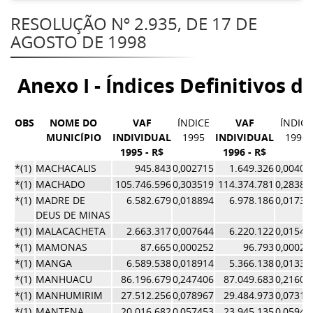
RESOLUÇÃO Nº 2.935, DE 17 DE
AGOSTO DE 1998
Anexo I - Índices Definitivos d
OBS
NOME DO
VAF
ÍNDICE
VAF
ÍNDICE
MUNICÍPIO
INDIVIDUAL
1995
INDIVIDUAL
1996
1995 - R$
1996 - R$
*(1)
MACHACALIS
945.843
0,002715
1.649.326
0,00409
*(1)
MACHADO
105.746.596
0,303519
114.374.781
0,28383
*(1)
MADRE DE
6.582.679
0,018894
6.978.186
0,01731
DEUS DE MINAS
*(1)
MALACACHETA
2.663.317
0,007644
6.220.122
0,01543
*(1)
MAMONAS
87.665
0,000252
96.793
0,00024
*(1)
MANGA
6.589.538
0,018914
5.366.138
0,01331
*(1)
MANHUACU
86.196.679
0,247406
87.049.683
0,21602
*(1)
MANHUMIRIM
27.512.256
0,078967
29.484.973
0,07317
*(1)
MANTENA
20.016.682
0,057453
23.945.135
0,05942