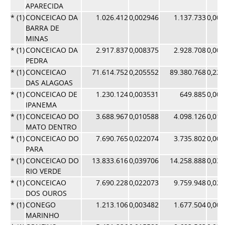
APARECIDA
* (1)
CONCEICAO DA
1.026.412
0,002946
1.137.733
0,00
BARRA DE
MINAS
* (1)
CONCEICAO DA
2.917.837
0,008375
2.928.708
0,00
PEDRA
* (1)
CONCEICAO
71.614.752
0,205552
89.380.768
0,22
DAS ALAGOAS
* (1)
CONCEICAO DE
1.230.124
0,003531
649.885
0,00
IPANEMA
* (1)
CONCEICAO DO
3.688.967
0,010588
4.098.126
0,01
MATO DENTRO
* (1)
CONCEICAO DO
7.690.765
0,022074
3.735.802
0,00
PARA
* (1)
CONCEICAO DO
13.833.616
0,039706
14.258.888
0,03
RIO VERDE
* (1)
CONCEICAO
7.690.228
0,022073
9.759.948
0,02
DOS OUROS
* (1)
CONEGO
1.213.106
0,003482
1.677.504
0,00
MARINHO