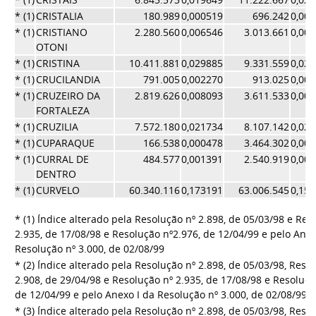
* (1)
CRISTALIA
180.989
0,000519
696.242
0,00
* (1)
CRISTIANO
2.280.560
0,006546
3.013.661
0,00
OTONI
* (1)
CRISTINA
10.411.881
0,029885
9.331.559
0,02
* (1)
CRUCILANDIA
791.005
0,002270
913.025
0,00
* (1)
CRUZEIRO DA
2.819.626
0,008093
3.611.533
0,00
FORTALEZA
* (1)
CRUZILIA
7.572.180
0,021734
8.107.142
0,02
* (1)
CUPARAQUE
166.538
0,000478
3.464.302
0,00
* (1)
CURRAL DE
484.577
0,001391
2.540.919
0,00
DENTRO
* (1)
CURVELO
60.340.116
0,173191
63.006.545
0,15
* (1) Índice alterado pela Resolução nº 2.898, de 05/03/98 e Res
2.935, de 17/08/98 e Resolução nº2.976, de 12/04/99 e pelo Anex
Resolução nº 3.000, de 02/08/99
* (2) Índice alterado pela Resolução nº 2.898, de 05/03/98, Reso
2.908, de 29/04/98 e Resolução nº 2.935, de 17/08/98 e Resoluçã
de 12/04/99 e pelo Anexo I da Resolução nº 3.000, de 02/08/99
* (3) Índice alterado pela Resolução nº 2.898, de 05/03/98, Reso