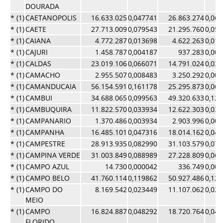
DOURADA
* (1)
CAETANOPOLIS
16.633.025
0,047741
26.863.274
0,06
* (1)
CAETE
27.713.009
0,079543
21.295.760
0,05
* (1)
CAIANA
4.772.287
0,013698
4.622.263
0,01
* (1)
CAJURI
1.458.787
0,004187
937.283
0,00
* (1)
CALDAS
23.019.106
0,066071
14.791.024
0,03
* (1)
CAMACHO
2.955.507
0,008483
3.250.292
0,00
* (1)
CAMANDUCAIA
56.154.591
0,161178
25.295.873
0,06
* (1)
CAMBUI
34.688.065
0,099563
49.320.633
0,12
* (1)
CAMBUQUIRA
11.822.570
0,033934
12.622.303
0,03
* (1)
CAMPANARIO
1.370.486
0,003934
2.903.996
0,00
* (1)
CAMPANHA
16.485.101
0,047316
18.014.162
0,04
* (1)
CAMPESTRE
28.913.935
0,082990
31.103.579
0,07
* (1)
CAMPINA VERDE
31.003.849
0,088989
27.228.809
0,06
* (1)
CAMPO AZUL
14.730
0,000042
336.749
0,00
* (1)
CAMPO BELO
41.760.114
0,119862
50.927.486
0,12
* (1)
CAMPO DO
8.169.542
0,023449
11.107.062
0,02
MEIO
* (1)
CAMPO
16.824.887
0,048292
18.720.764
0,04
FLORIDO