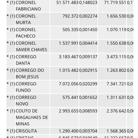
* (1)
CORONEL
51.571.483
0,148023
71.719.551
0,17
FABRICIANO
* (1)
CORONEL
792.372
0,002274
1.656.530
0,00
MURTA
* (1)
CORONEL
505.335
0,001450
1.070.119
0,00
PACHECO
* (1)
CORONEL
1.537.991
0,004414
1.550.638
0,00
XAVIER CHAVES
* (1)
CORREGO
3.183.467
0,009137
3.473.115
0,00
DANTA
* (1)
CORREGO DO
1.015.482
0,002915
1.263.802
0,00
BOM JESUS
* (1)
CORREGO
7.072.056
0,020299
7.341.721
0,01
FUNDO
* (1)
CORREGO
575.441
0,001652
1.311.631
0,00
NOVO
* (1)
COUTO DE
2.993.655
0,008593
2.376.642
0,00
MAGALHAES DE
MINAS
* (1)
CRISOLITA
1.290.400
0,003704
1.568.365
0,00
* (1)
CRISTAIS
6.845.573
0,019649
11.222.667
0,02