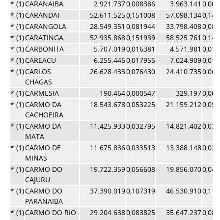
* (1)
CARANAIBA
2.921.737
0,008386
3.963.141
0,00
* (1)
CARANDAI
52.611.525
0,151008
57.098.134
0,14
* (1)
CARANGOLA
28.549.351
0,081944
33.798.408
0,08
* (1)
CARATINGA
52.935.868
0,151939
58.525.761
0,14
* (1)
CARBONITA
5.707.019
0,016381
4.571.981
0,01
* (1)
CAREACU
6.255.446
0,017955
7.024.909
0,01
* (1)
CARLOS
26.628.433
0,076430
24.410.735
0,06
CHAGAS
* (1)
CARMESIA
190.464
0,000547
329.197
0,00
* (1)
CARMO DA
18.543.678
0,053225
21.159.212
0,05
CACHOEIRA
* (1)
CARMO DA
11.425.933
0,032795
14.821.402
0,03
MATA
* (1)
CARMO DE
11.675.836
0,033513
13.388.148
0,03
MINAS
* (1)
CARMO DO
19.722.359
0,056608
19.856.070
0,04
CAJURU
* (1)
CARMO DO
37.390.019
0,107319
46.530.910
0,11
PARANAIBA
* (1)
CARMO DO RIO
29.204.638
0,083825
35.647.237
0,08