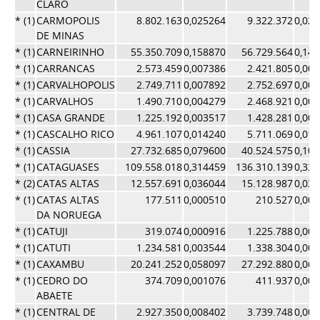
CLARO
* (1)
CARMOPOLIS
8.802.163
0,025264
9.322.372
0,02
DE MINAS
* (1)
CARNEIRINHO
55.350.709
0,158870
56.729.564
0,14
* (1)
CARRANCAS
2.573.459
0,007386
2.421.805
0,00
* (1)
CARVALHOPOLIS
2.749.711
0,007892
2.752.697
0,00
* (1)
CARVALHOS
1.490.710
0,004279
2.468.921
0,00
* (1)
CASA GRANDE
1.225.192
0,003517
1.428.281
0,00
* (1)
CASCALHO RICO
4.961.107
0,014240
5.711.069
0,01
* (1)
CASSIA
27.732.685
0,079600
40.524.575
0,10
* (1)
CATAGUASES
109.558.018
0,314459
136.310.139
0,33
* (2)
CATAS ALTAS
12.557.691
0,036044
15.128.987
0,03
* (1)
CATAS ALTAS
177.511
0,000510
210.527
0,00
DA NORUEGA
* (1)
CATUJI
319.074
0,000916
1.225.788
0,00
* (1)
CATUTI
1.234.581
0,003544
1.338.304
0,00
* (1)
CAXAMBU
20.241.252
0,058097
27.292.880
0,06
* (1)
CEDRO DO
374.709
0,001076
411.937
0,00
ABAETE
* (1)
CENTRAL DE
2.927.350
0,008402
3.739.748
0,00