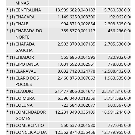
MINAS
* (1)
CENTRALINA
13.999.682
0,040183
15.760.538
0,03
* (1)
CHACARA
1.149.625
0,003300
192.062
0,00
* (1)
CHALE
994.371
0,002854
2.303.305
0,00
* (1)
CHAPADA DO
389.337
0,001117
456.296
0,00
NORTE
* (1)
CHAPADA
2.503.370
0,007185
2.705.530
0,00
GAUCHA
* (1)
CHIADOR
555.685
0,001595
720.932
0,00
* (1)
CIPOTANEA
1.031.592
0,002961
778.035
0,00
* (1)
CLARAVAL
8.632.712
0,024778
12.508.402
0,03
* (1)
CLARO DOS
2.460.876
0,007063
1.963.535
0,00
POCOES
* (1)
CLAUDIO
21.477.806
0,061647
23.781.816
0,05
* (1)
COIMBRA
6.396.340
0,018359
3.751.582
0,00
* (1)
COLUNA
723.584
0,002077
900.567
0,00
* (1)
COMENDADOR
12.231.949
0,035109
18.991.244
0,04
GOMES
* (1)
COMERCINHO
550.537
0,001580
777.045
0,00
* (1)
CONCEICAO DA
12.352.874
0,035456
12.779.955
0,03