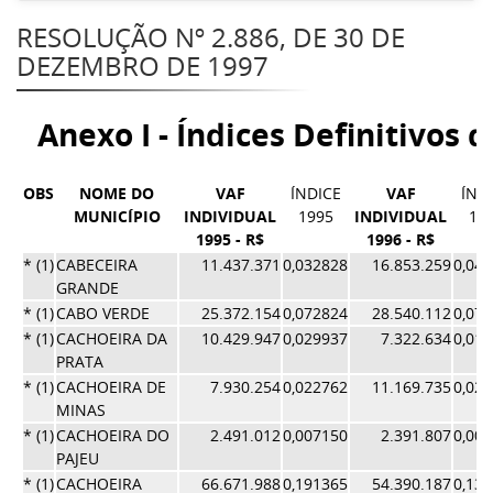
RESOLUÇÃO Nº 2.886, DE 30 DE
DEZEMBRO DE 1997
Anexo I - Índices Definitivos 
OBS
NOME DO
VAF
ÍNDICE
VAF
ÍND
MUNICÍPIO
INDIVIDUAL
1995
INDIVIDUAL
19
1995 - R$
1996 - R$
* (1)
CABECEIRA
11.437.371
0,032828
16.853.259
0,04
GRANDE
* (1)
CABO VERDE
25.372.154
0,072824
28.540.112
0,07
* (1)
CACHOEIRA DA
10.429.947
0,029937
7.322.634
0,01
PRATA
* (1)
CACHOEIRA DE
7.930.254
0,022762
11.169.735
0,02
MINAS
* (1)
CACHOEIRA DO
2.491.012
0,007150
2.391.807
0,00
PAJEU
* (1)
CACHOEIRA
66.671.988
0,191365
54.390.187
0,13