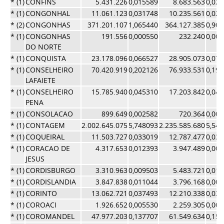
* (1)
CONFINS
5.431.226
0,015589
8.683.563
0,02
* (1)
CONGONHAL
11.061.123
0,031748
10.235.561
0,02
* (2)
CONGONHAS
371.201.107
1,065440
364.127.385
0,90
* (1)
CONGONHAS
191.556
0,000550
232.240
0,00
DO NORTE
* (1)
CONQUISTA
23.178.096
0,066527
28.905.073
0,07
* (1)
CONSELHEIRO
70.420.919
0,202126
76.933.531
0,19
LAFAIETE
* (1)
CONSELHEIRO
15.785.940
0,045310
17.203.842
0,04
PENA
* (1)
CONSOLACAO
899.649
0,002582
720.364
0,00
* (1)
CONTAGEM
2.002.645.075
5,748093
2.235.585.680
5,54
* (1)
COQUEIRAL
11.503.727
0,033019
12.787.477
0,03
* (1)
CORACAO DE
4.317.653
0,012393
3.947.489
0,00
JESUS
* (1)
CORDISBURGO
3.310.963
0,009503
5.483.721
0,01
* (1)
CORDISLANDIA
3.847.838
0,011044
3.796.168
0,00
* (1)
CORINTO
13.062.721
0,037493
12.210.338
0,03
* (1)
COROACI
1.926.652
0,005530
2.259.305
0,00
* (1)
COROMANDEL
47.977.203
0,137707
61.549.634
0,15