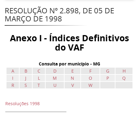
RESOLUÇÃO Nº 2.898, DE 05 DE
MARÇO DE 1998
Anexo I - Índices Definitivos
do VAF
Consulta por município - MG
A
B
C
D
E
F
G
H
I
J
L
M
N
O
P
Q
R
S
T
U
V
W
Resoluções 1998