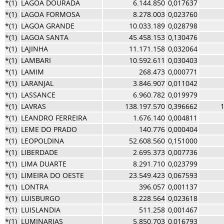
*(1)
LAGOA DOURADA
6.144.850
0,017637
*(1)
LAGOA FORMOSA
8.278.003
0,023760
*(1)
LAGOA GRANDE
10.033.189
0,028798
*(1)
LAGOA SANTA
45.458.153
0,130476
*(1)
LAJINHA
11.171.158
0,032064
*(1)
LAMBARI
10.592.611
0,030403
*(1)
LAMIM
268.473
0,000771
*(1)
LARANJAL
3.846.907
0,011042
*(1)
LASSANCE
6.960.782
0,019979
*(1)
LAVRAS
138.197.570
0,396662
*(1)
LEANDRO FERREIRA
1.676.140
0,004811
*(1)
LEME DO PRADO
140.776
0,000404
*(1)
LEOPOLDINA
52.608.560
0,151000
*(1)
LIBERDADE
2.695.373
0,007736
*(1)
LIMA DUARTE
8.291.710
0,023799
*(1)
LIMEIRA DO OESTE
23.549.423
0,067593
*(1)
LONTRA
396.057
0,001137
*(1)
LUISBURGO
8.228.564
0,023618
*(1)
LUISLANDIA
511.258
0,001467
*(1)
LUMINARIAS
5.850.703
0,016793