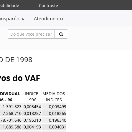
sibilidade
Contraste
ansparência
Atendimento
O DE 1998
ivos do VAF
NDIVIDUAL
ÍNDICE
MÉDIA DOS
96 - R$
1996
ÍNDICES
1.391.823
0,003454
0,003499
7.368.710
0,018287
0,018265
78.701.646
0,195310
0,196340
1.689.588
0,004193
0,004031