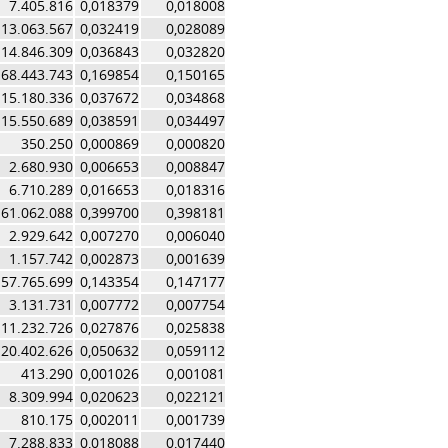
7.405.816
0,018379
0,018008
13.063.567
0,032419
0,028089
14.846.309
0,036843
0,032820
68.443.743
0,169854
0,150165
15.180.336
0,037672
0,034868
15.550.689
0,038591
0,034497
350.250
0,000869
0,000820
2.680.930
0,006653
0,008847
6.710.289
0,016653
0,018316
161.062.088
0,399700
0,398181
2.929.642
0,007270
0,006040
1.157.742
0,002873
0,001639
57.765.699
0,143354
0,147177
3.131.731
0,007772
0,007754
11.232.726
0,027876
0,025838
20.402.626
0,050632
0,059112
413.290
0,001026
0,001081
8.309.994
0,020623
0,022121
810.175
0,002011
0,001739
7.288.833
0,018088
0,017440