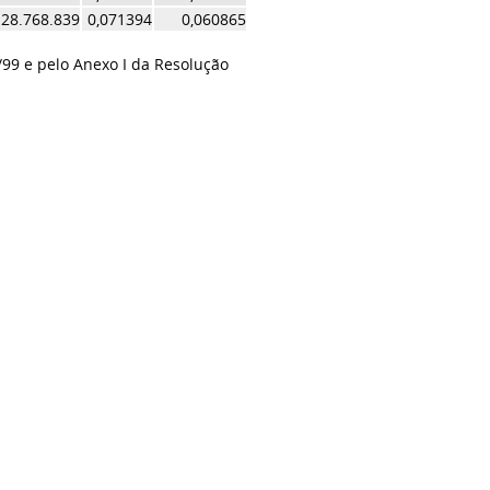
28.768.839
0,071394
0,060865
/99 e pelo Anexo I da Resolução