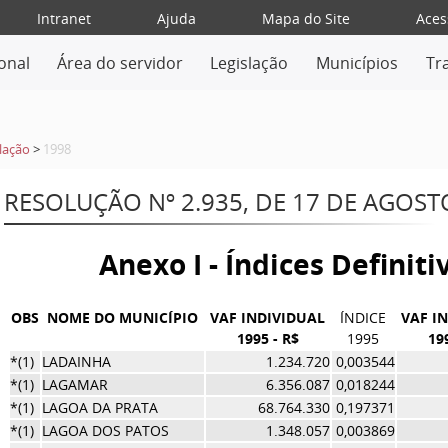
Intranet
Ajuda
Mapa do Site
Aces
ional
Área do servidor
Legislação
Municípios
Tr
lação
>
1998
RESOLUÇÃO Nº 2.935, DE 17 DE AGOST
Anexo I - Índices Definit
OBS
NOME DO MUNICÍPIO
VAF INDIVIDUAL
ÍNDICE
VAF I
1995 - R$
1995
19
*(1)
LADAINHA
1.234.720
0,003544
*(1)
LAGAMAR
6.356.087
0,018244
*(1)
LAGOA DA PRATA
68.764.330
0,197371
*(1)
LAGOA DOS PATOS
1.348.057
0,003869