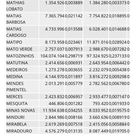
MATHIAS
1.354.926
0,003889
1.384.280
0,003373
0,0
LOBATO
MATIAS
7.365.794
0,021142
7.754.822
0,018895
0,0
BARBOSA
MATIAS
4.733.996
0,013588
6.028.401
0,014688
0,0
CARDOSO
MATIPO
8.173.958
0,023461
11.871.016
0,028924
0,0
MATO VERDE
2.757.037
0,007913
2.988.670
0,007282
0,0
MATOZINHOS
104.074.104
0,298719
97.324.925
0,237133
0,2
MATUTINA
2.414.656
0,006931
2.643.954
0,006442
0,0
MEDEIROS
1.273.278
0,003655
2.232.079
0,005438
0,0
MEDINA
4.144.970
0,011897
3.816.272
0,009298
0,0
MENDES
2.013.291
0,005779
2.782.562
0,006780
0,0
PIMENTEL
MERCES
2.423.832
0,006957
2.933.477
0,007147
0,0
MESQUITA
446.806
0,001282
793.420
0,001933
0,0
MINAS NOVAS
11.934.638
0,034255
8.033.952
0,019575
0,0
MINDURI
2.844.986
0,008166
3.660.636
0,008919
0,0
MIRABELA
2.619.269
0,007518
2.415.056
0,005884
0,0
MIRADOURO
4.576.279
0,013135
8.087.449
0,019705
0,0