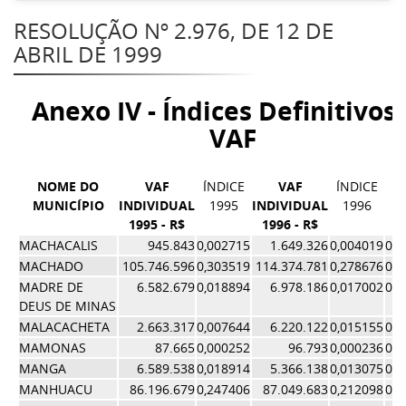
RESOLUÇÃO Nº 2.976, DE 12 DE
ABRIL DE 1999
Anexo IV - Índices Definitivos
VAF
NOME DO
VAF
ÍNDICE
VAF
ÍNDICE
M
MUNICÍPIO
INDIVIDUAL
1995
INDIVIDUAL
1996
1995 - R$
1996 - R$
ÍN
MACHACALIS
945.843
0,002715
1.649.326
0,004019
0,0
MACHADO
105.746.596
0,303519
114.374.781
0,278676
0,2
MADRE DE
6.582.679
0,018894
6.978.186
0,017002
0,0
DEUS DE MINAS
MALACACHETA
2.663.317
0,007644
6.220.122
0,015155
0,0
MAMONAS
87.665
0,000252
96.793
0,000236
0,0
MANGA
6.589.538
0,018914
5.366.138
0,013075
0,0
MANHUACU
86.196.679
0,247406
87.049.683
0,212098
0,2