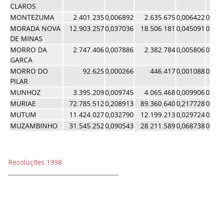
CLAROS
MONTEZUMA
2.401.235
0,006892
2.635.675
0,006422
0,0
MORADA NOVA
12.903.257
0,037036
18.506.181
0,045091
0,0
DE MINAS
MORRO DA
2.747.406
0,007886
2.382.784
0,005806
0,0
GARCA
MORRO DO
92.625
0,000266
446.417
0,001088
0,0
PILAR
MUNHOZ
3.395.209
0,009745
4.065.468
0,009906
0,0
MURIAE
72.785.512
0,208913
89.360.640
0,217728
0,2
MUTUM
11.424.027
0,032790
12.199.213
0,029724
0,0
MUZAMBINHO
31.545.252
0,090543
28.211.589
0,068738
0,0
Resoluções 1998