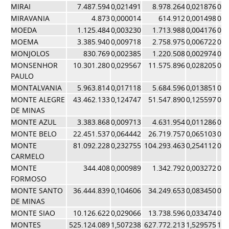
MIRAI
7.487.594
0,021491
8.978.264
0,021876
0,0
MIRAVANIA
4.873
0,000014
614.912
0,001498
0,0
MOEDA
1.125.484
0,003230
1.713.988
0,004176
0,0
MOEMA
3.385.940
0,009718
2.758.975
0,006722
0,0
MONJOLOS
830.769
0,002385
1.220.508
0,002974
0,0
MONSENHOR
10.301.280
0,029567
11.575.896
0,028205
0,0
PAULO
MONTALVANIA
5.963.814
0,017118
5.684.596
0,013851
0,0
MONTE ALEGRE
43.462.133
0,124747
51.547.890
0,125597
0,1
DE MINAS
MONTE AZUL
3.383.868
0,009713
4.631.954
0,011286
0,0
MONTE BELO
22.451.537
0,064442
26.719.757
0,065103
0,0
MONTE
81.092.228
0,232755
104.293.463
0,254112
0,2
CARMELO
MONTE
344.408
0,000989
1.342.792
0,003272
0,0
FORMOSO
MONTE SANTO
36.444.839
0,104606
34.249.653
0,083450
0,0
DE MINAS
MONTE SIAO
10.126.622
0,029066
13.738.596
0,033474
0,0
MONTES
525.124.089
1,507238
627.772.213
1,529575
1,5