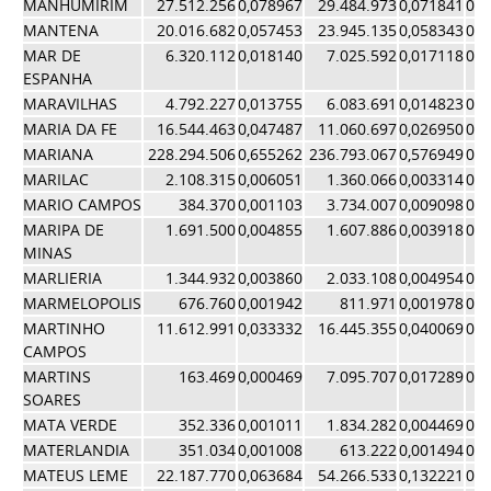
MANHUMIRIM
27.512.256
0,078967
29.484.973
0,071841
0,0
MANTENA
20.016.682
0,057453
23.945.135
0,058343
0,0
MAR DE
6.320.112
0,018140
7.025.592
0,017118
0,0
ESPANHA
MARAVILHAS
4.792.227
0,013755
6.083.691
0,014823
0,0
MARIA DA FE
16.544.463
0,047487
11.060.697
0,026950
0,0
MARIANA
228.294.506
0,655262
236.793.067
0,576949
0,6
MARILAC
2.108.315
0,006051
1.360.066
0,003314
0,0
MARIO CAMPOS
384.370
0,001103
3.734.007
0,009098
0,0
MARIPA DE
1.691.500
0,004855
1.607.886
0,003918
0,0
MINAS
MARLIERIA
1.344.932
0,003860
2.033.108
0,004954
0,0
MARMELOPOLIS
676.760
0,001942
811.971
0,001978
0,0
MARTINHO
11.612.991
0,033332
16.445.355
0,040069
0,0
CAMPOS
MARTINS
163.469
0,000469
7.095.707
0,017289
0,0
SOARES
MATA VERDE
352.336
0,001011
1.834.282
0,004469
0,0
MATERLANDIA
351.034
0,001008
613.222
0,001494
0,0
MATEUS LEME
22.187.770
0,063684
54.266.533
0,132221
0,0