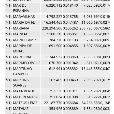
*(1)
MAR DE
6.320.112
0,018140
7.025.592
0,01741
ESPANHA
*(1)
MARAVILHAS
4.792.227
0,013755
6.083.691
0,01508
*(1)
MARIA DA FE
16.544.463
0,047487
11.060.697
0,02741
*(1)
MARIANA
228.294.506
0,655262
236.793.067
0,58698
*(1)
MARILAC
2.108.315
0,006051
1.360.066
0,00337
*(1)
MARIO CAMPOS
384.370
0,001103
3.734.007
0,00925
*(1)
MARIPA DE
1.691.500
0,004855
1.607.886
0,00398
MINAS
*(1)
MARLIERIA
1.344.932
0,003860
2.033.108
0,00504
*(1)
MARMELOPOLIS
676.760
0,001942
811.971
0,00201
*(1)
MARTINHO
11.612.991
0,033332
16.445.355
0,04076
CAMPOS
*(1)
MARTINS
163.469
0,000469
7.095.707
0,01759
SOARES
*(1)
MATA VERDE
352.336
0,001011
1.834.282
0,00454
*(1)
MATERLANDIA
351.034
0,001008
613.222
0,00152
*(1)
MATEUS LEME
22.187.770
0,063684
54.266.533
0,13452
*(1)
MATHIAS
1.354.926
0,003889
1.384.280
0,00343
LOBATO