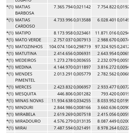
*(1)
MATIAS
7.365.794
0,021142
7.754.822
0,01922
BARBOSA
*(1)
MATIAS
4.733.996
0,013588
6.028.401
0,01494
CARDOSO
*(1)
MATIPO
8.173.958
0,023461
11.871.016
0,02942
*(1)
MATO VERDE
2.757.037
0,007913
2.988.670
0,00740
*(1)
MATOZINHOS
104.074.104
0,298719
97.324.925
0,24126
*(1)
MATUTINA
2.414.656
0,006931
2.643.954
0,00655
*(1)
MEDEIROS
1.273.278
0,003655
2.232.079
0,00553
*(1)
MEDINA
4.144.970
0,011897
3.816.272
0,00946
*(1)
MENDES
2.013.291
0,005779
2.782.562
0,00689
PIMENTEL
*(1)
MERCES
2.423.832
0,006957
2.933.477
0,00727
*(1)
MESQUITA
446.806
0,001282
793.420
0,00196
*(1)
MINAS NOVAS
11.934.638
0,034255
8.033.952
0,01991
*(1)
MINDURI
2.844.986
0,008166
3.660.636
0,00907
*(1)
MIRABELA
2.619.269
0,007518
2.415.056
0,00598
*(1)
MIRADOURO
4.576.279
0,013135
8.087.449
0,02004
*(1)
MIRAI
7.487.594
0,021491
8.978.264
0,02225