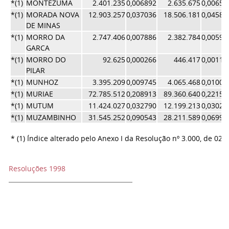
*(1)
MONTEZUMA
2.401.235
0,006892
2.635.675
0,00653
*(1)
MORADA NOVA
12.903.257
0,037036
18.506.181
0,04587
DE MINAS
*(1)
MORRO DA
2.747.406
0,007886
2.382.784
0,00590
GARCA
*(1)
MORRO DO
92.625
0,000266
446.417
0,00110
PILAR
*(1)
MUNHOZ
3.395.209
0,009745
4.065.468
0,01007
*(1)
MURIAE
72.785.512
0,208913
89.360.640
0,22151
*(1)
MUTUM
11.424.027
0,032790
12.199.213
0,03024
*(1)
MUZAMBINHO
31.545.252
0,090543
28.211.589
0,06993
* (1) Índice alterado pelo Anexo I da Resolução nº 3.000, de 02/
Resoluções 1998