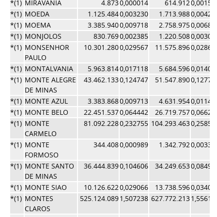
*(1)
MIRAVANIA
4.873
0,000014
614.912
0,00152
*(1)
MOEDA
1.125.484
0,003230
1.713.988
0,00424
*(1)
MOEMA
3.385.940
0,009718
2.758.975
0,00683
*(1)
MONJOLOS
830.769
0,002385
1.220.508
0,00302
*(1)
MONSENHOR
10.301.280
0,029567
11.575.896
0,02869
PAULO
*(1)
MONTALVANIA
5.963.814
0,017118
5.684.596
0,01409
*(1)
MONTE ALEGRE
43.462.133
0,124747
51.547.890
0,12778
DE MINAS
*(1)
MONTE AZUL
3.383.868
0,009713
4.631.954
0,01148
*(1)
MONTE BELO
22.451.537
0,064442
26.719.757
0,06623
*(1)
MONTE
81.092.228
0,232755
104.293.463
0,25853
CARMELO
*(1)
MONTE
344.408
0,000989
1.342.792
0,00332
FORMOSO
*(1)
MONTE SANTO
36.444.839
0,104606
34.249.653
0,08490
DE MINAS
*(1)
MONTE SIAO
10.126.622
0,029066
13.738.596
0,03405
*(1)
MONTES
525.124.089
1,507238
627.772.213
1,55619
CLAROS