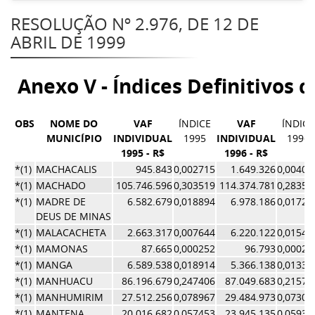
RESOLUÇÃO Nº 2.976, DE 12 DE
ABRIL DE 1999
Anexo V - Índices Definitivos 
OBS
NOME DO
VAF
ÍNDICE
VAF
ÍNDICE
MUNICÍPIO
INDIVIDUAL
1995
INDIVIDUAL
1996
1995 - R$
1996 - R$
*(1)
MACHACALIS
945.843
0,002715
1.649.326
0,00408
*(1)
MACHADO
105.746.596
0,303519
114.374.781
0,28352
*(1)
MADRE DE
6.582.679
0,018894
6.978.186
0,01729
DEUS DE MINAS
*(1)
MALACACHETA
2.663.317
0,007644
6.220.122
0,01541
*(1)
MAMONAS
87.665
0,000252
96.793
0,00024
*(1)
MANGA
6.589.538
0,018914
5.366.138
0,01330
*(1)
MANHUACU
86.196.679
0,247406
87.049.683
0,21578
*(1)
MANHUMIRIM
27.512.256
0,078967
29.484.973
0,07309
*(1)
MANTENA
20.016.682
0,057453
23.945.135
0,05935