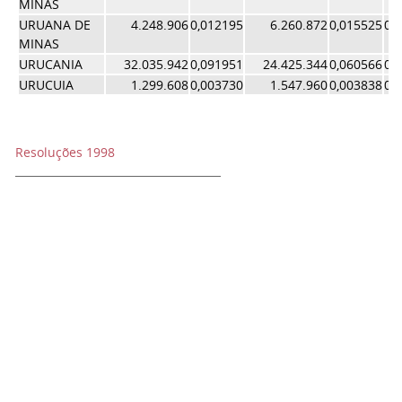
MINAS
URUANA DE
4.248.906
0,012195
6.260.872
0,015525
0,
MINAS
URUCANIA
32.035.942
0,091951
24.425.344
0,060566
0,
URUCUIA
1.299.608
0,003730
1.547.960
0,003838
0,
Resoluções 1998