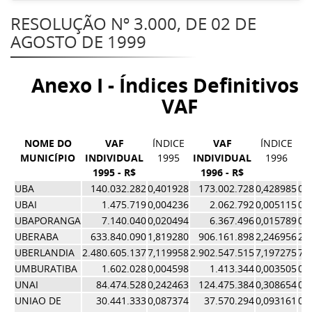
RESOLUÇÃO Nº 3.000, DE 02 DE
AGOSTO DE 1999
Anexo I - Índices Definitivos 
VAF
NOME DO
VAF
ÍNDICE
VAF
ÍNDICE
MUNICÍPIO
INDIVIDUAL
1995
INDIVIDUAL
1996
1995 - R$
1996 - R$
Í
UBA
140.032.282
0,401928
173.002.728
0,428985
0,
UBAI
1.475.719
0,004236
2.062.792
0,005115
0,
UBAPORANGA
7.140.040
0,020494
6.367.496
0,015789
0,
UBERABA
633.840.090
1,819280
906.161.898
2,246956
2,
UBERLANDIA
2.480.605.137
7,119958
2.902.547.515
7,197275
7,
UMBURATIBA
1.602.028
0,004598
1.413.344
0,003505
0,
UNAI
84.474.528
0,242463
124.475.384
0,308654
0,
UNIAO DE
30.441.333
0,087374
37.570.294
0,093161
0,