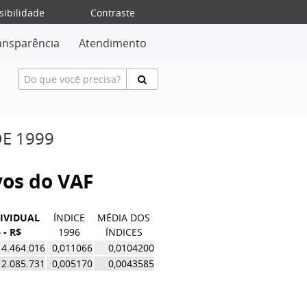
sibilidade
Contraste
ansparência
Atendimento
DE 1999
ivos do VAF
DIVIDUAL
ÍNDICE
MÉDIA DOS
 - R$
1996
ÍNDICES
4.464.016
0,011066
0,0104200
2.085.731
0,005170
0,0043585