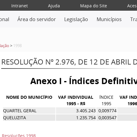
Intranet
Ajuda
Mapa do Site
Aces
ional
Área do servidor
Legislação
Municípios
Tr
lação
>
1998
RESOLUÇÃO Nº 2.976, DE 12 DE ABRIL 
Anexo I - Índices Definit
NOME DO MUNICÍPIO
VAF INDIVIDUAL
ÍNDICE
VAF IN
1995 - R$
1995
1996
QUARTEL GERAL
3.405.243
0,009774
QUELUZITA
1.235.754
0,003547
Resoluções 1998