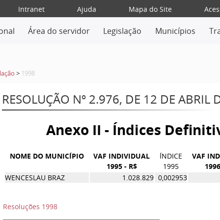
Intranet
Ajuda
Mapa do Site
Aces
ional
Área do servidor
Legislação
Municípios
Tr
lação
>
1998
RESOLUÇÃO Nº 2.976, DE 12 DE ABRIL 
Anexo II - Índices Definit
NOME DO MUNICÍPIO
VAF INDIVIDUAL
ÍNDICE
VAF IN
1995 - R$
1995
1996
WENCESLAU BRAZ
1.028.829
0,002953
Resoluções 1998