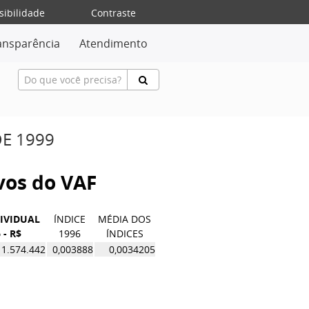
sibilidade
Contraste
ansparência
Atendimento
DE 1999
ivos do VAF
DIVIDUAL
ÍNDICE
MÉDIA DOS
 - R$
1996
ÍNDICES
1.574.442
0,003888
0,0034205