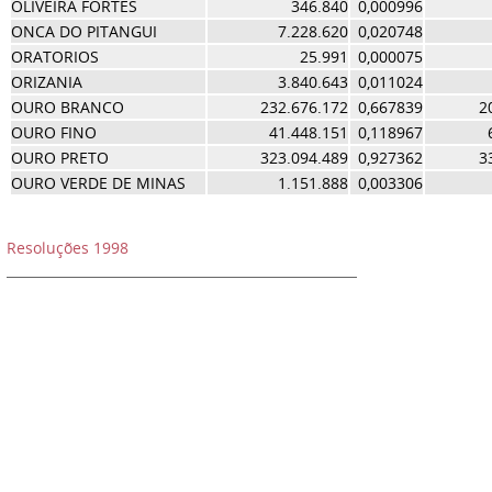
OLIVEIRA FORTES
346.840
0,000996
ONCA DO PITANGUI
7.228.620
0,020748
ORATORIOS
25.991
0,000075
ORIZANIA
3.840.643
0,011024
OURO BRANCO
232.676.172
0,667839
2
OURO FINO
41.448.151
0,118967
OURO PRETO
323.094.489
0,927362
3
OURO VERDE DE MINAS
1.151.888
0,003306
Resoluções 1998