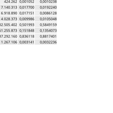
424.262
0,001052
0,0010238
7.140.313
0,017700
0,0192240
6.918.890
0,017151
0,0086128
4.028.373
0,009986
0,0105048
02.505.402
0,501993
0,5849159
61.255.873
0,151848
0,1354073
37.292.160
0,836118
0,8817401
1.267.106
0,003141
0,0032236