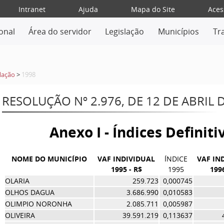
Intranet
Ajuda
Mapa do Site
Aces
ional
Área do servidor
Legislação
Municípios
Tr
lação
>
1998
RESOLUÇÃO Nº 2.976, DE 12 DE ABRIL 
Anexo I - Índices Definit
NOME DO MUNICÍPIO
VAF INDIVIDUAL
ÍNDICE
VAF IN
1995 - R$
1995
1996
OLARIA
259.723
0,000745
OLHOS DAGUA
3.686.990
0,010583
OLIMPIO NORONHA
2.085.711
0,005987
OLIVEIRA
39.591.219
0,113637