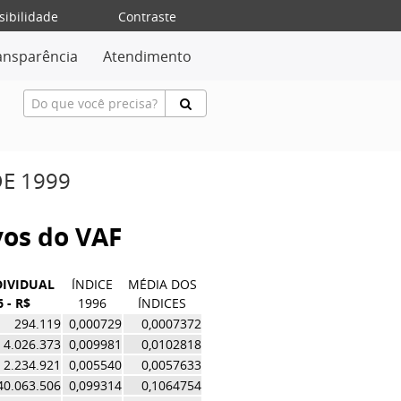
sibilidade
Contraste
ansparência
Atendimento
DE 1999
ivos do VAF
DIVIDUAL
ÍNDICE
MÉDIA DOS
 - R$
1996
ÍNDICES
294.119
0,000729
0,0007372
4.026.373
0,009981
0,0102818
2.234.921
0,005540
0,0057633
40.063.506
0,099314
0,1064754