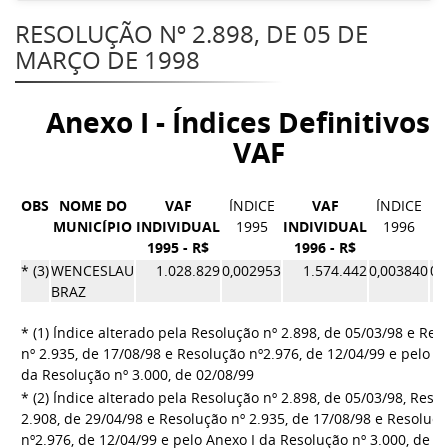
RESOLUÇÃO Nº 2.898, DE 05 DE
MARÇO DE 1998
Anexo I - Índices Definitivos 
VAF
OBS
NOME DO
VAF
ÍNDICE
VAF
ÍNDICE
MUNICÍPIO
INDIVIDUAL
1995
INDIVIDUAL
1996
1995 - R$
1996 - R$
Í
* (3)
WENCESLAU
1.028.829
0,002953
1.574.442
0,003840
0,
BRAZ
* (1) Índice alterado pela Resolução nº 2.898, de 05/03/98 e Res
nº 2.935, de 17/08/98 e Resolução nº2.976, de 12/04/99 e pelo A
da Resolução nº 3.000, de 02/08/99
* (2) Índice alterado pela Resolução nº 2.898, de 05/03/98, Reso
2.908, de 29/04/98 e Resolução nº 2.935, de 17/08/98 e Resoluç
nº2.976, de 12/04/99 e pelo Anexo I da Resolução nº 3.000, de 0