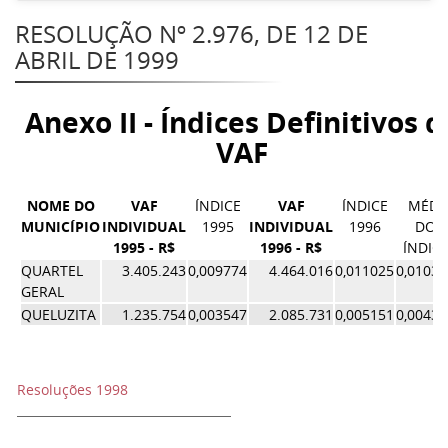
RESOLUÇÃO Nº 2.976, DE 12 DE
ABRIL DE 1999
Anexo II - Índices Definitivos d
VAF
NOME DO
VAF
ÍNDICE
VAF
ÍNDICE
MÉDI
MUNICÍPIO
INDIVIDUAL
1995
INDIVIDUAL
1996
DOS
1995 - R$
1996 - R$
ÍNDIC
QUARTEL
3.405.243
0,009774
4.464.016
0,011025
0,0103
GERAL
QUELUZITA
1.235.754
0,003547
2.085.731
0,005151
0,0043
Resoluções 1998