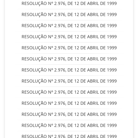
RESOLUÇÃO Nº 2.976, DE 12 DE ABRIL DE 1999
RESOLUÇÃO Nº 2.976, DE 12 DE ABRIL DE 1999
RESOLUÇÃO Nº 2.976, DE 12 DE ABRIL DE 1999
RESOLUÇÃO Nº 2.976, DE 12 DE ABRIL DE 1999
RESOLUÇÃO Nº 2.976, DE 12 DE ABRIL DE 1999
RESOLUÇÃO Nº 2.976, DE 12 DE ABRIL DE 1999
RESOLUÇÃO Nº 2.976, DE 12 DE ABRIL DE 1999
RESOLUÇÃO Nº 2.976, DE 12 DE ABRIL DE 1999
RESOLUÇÃO Nº 2.976, DE 12 DE ABRIL DE 1999
RESOLUÇÃO Nº 2.976, DE 12 DE ABRIL DE 1999
RESOLUÇÃO Nº 2.976, DE 12 DE ABRIL DE 1999
RESOLUÇÃO Nº 2.976, DE 12 DE ABRIL DE 1999
RESOLUÇÃO Nº 2.976, DE 12 DE ABRIL DE 1999