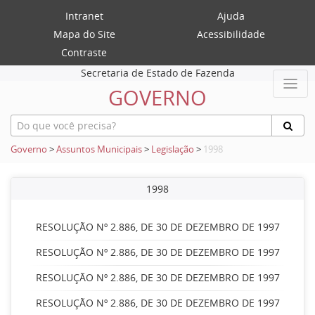
Intranet
Ajuda
Mapa do Site
Acessibilidade
Contraste
Secretaria de Estado de Fazenda
GOVERNO
Governo
>
Assuntos Municipais
>
Legislação
>
1998
1998
RESOLUÇÃO Nº 2.886, DE 30 DE DEZEMBRO DE 1997
RESOLUÇÃO Nº 2.886, DE 30 DE DEZEMBRO DE 1997
RESOLUÇÃO Nº 2.886, DE 30 DE DEZEMBRO DE 1997
RESOLUÇÃO Nº 2.886, DE 30 DE DEZEMBRO DE 1997