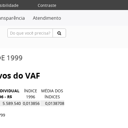
sibilidade
Contraste
ansparência
Atendimento
DE 1999
ivos do VAF
NDIVIDUAL
ÍNDICE
MÉDIA DOS
96 - R$
1996
ÍNDICES
5.589.540
0,013856
0,0138708
/99