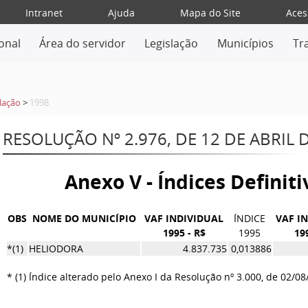
Intranet
Ajuda
Mapa do Site
Aces
ional
Área do servidor
Legislação
Municípios
Tr
lação
>
1998
RESOLUÇÃO Nº 2.976, DE 12 DE ABRIL 
Anexo V - Índices Definit
OBS
NOME DO MUNICÍPIO
VAF INDIVIDUAL
ÍNDICE
VAF I
1995 - R$
1995
19
*(1)
HELIODORA
4.837.735
0,013886
* (1) Índice alterado pelo Anexo I da Resolução nº 3.000, de 02/08