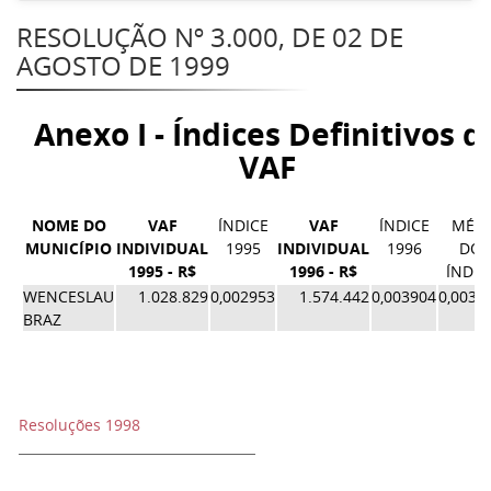
RESOLUÇÃO Nº 3.000, DE 02 DE
AGOSTO DE 1999
Anexo I - Índices Definitivos d
VAF
NOME DO
VAF
ÍNDICE
VAF
ÍNDICE
MÉDI
MUNICÍPIO
INDIVIDUAL
1995
INDIVIDUAL
1996
DOS
1995 - R$
1996 - R$
ÍNDIC
WENCESLAU
1.028.829
0,002953
1.574.442
0,003904
0,0034
BRAZ
Resoluções 1998