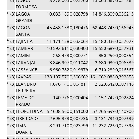
* (3)
LAGOA
8.278.003
0,023760
13.063.567
0,031864
0,
FORMOSA
* (3)
LAGOA
10.033.189
0,028798
14.846.309
0,036213
0,
GRANDE
* (3)
LAGOA
45.458.153
0,130476
68.443.743
0,166945
0,
SANTA
* (3)
LAJINHA
11.171.158
0,032064
15.180.336
0,037027
0,
* (3)
LAMBARI
10.592.611
0,030403
15.550.689
0,037931
0,
* (3)
LAMIM
268.473
0,000771
350.250
0,000854
0,
* (3)
LARANJAL
3.846.907
0,011042
2.680.930
0,006539
0,
* (3)
LASSANCE
6.960.782
0,019979
6.710.289
0,016367
0,
* (3)
LAVRAS
138.197.570
0,396662
161.062.088
0,392856
0,
* (3)
LEANDRO
1.676.140
0,004811
2.929.642
0,007146
0,
FERREIRA
* (3)
LEME DO
140.776
0,000404
1.157.742
0,002824
0,
PRADO
* (3)
LEOPOLDINA
52.608.560
0,151000
57.765.699
0,140900
0,
* (3)
LIBERDADE
2.695.373
0,007736
3.131.731
0,007639
0,
* (3)
LIMA
8.291.710
0,023799
11.232.726
0,027398
0,
DUARTE