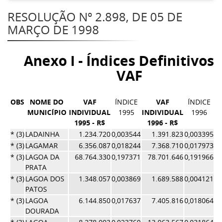
RESOLUÇÃO Nº 2.898, DE 05 DE
MARÇO DE 1998
Anexo I - Índices Definitivos 
VAF
OBS
NOME DO
VAF
ÍNDICE
VAF
ÍNDICE
MUNICÍPIO
INDIVIDUAL
1995
INDIVIDUAL
1996
1995 - R$
1996 - R$
Í
* (3)
LADAINHA
1.234.720
0,003544
1.391.823
0,003395
0,
* (3)
LAGAMAR
6.356.087
0,018244
7.368.710
0,017973
0,
* (3)
LAGOA DA
68.764.330
0,197371
78.701.646
0,191966
0,
PRATA
* (3)
LAGOA DOS
1.348.057
0,003869
1.689.588
0,004121
0,
PATOS
* (3)
LAGOA
6.144.850
0,017637
7.405.816
0,018064
0,
DOURADA