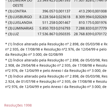
* (3)
LIMEIRA DO
23.549.423
0,067593
71.507.826
0,174419
0,
OESTE
* (3)
LONTRA
396.057
0,001137
413.290
0,001008
0,
* (3)
LUISBURGO
8.228.564
0,023618
8.309.994
0,020269
0,
* (3)
LUISLANDIA
511.258
0,001467
810.175
0,001976
0,
* (3)
LUMINARIAS
5.850.703
0,016793
7.288.833
0,017779
0,
* (3)
LUZ
17.536.867
0,050335
28.768.839
0,070172
0,
* (1) Índice alterado pela Resolução nº 2.898, de 05/03/98 e Res
nº 2.935, de 17/08/98 e Resolução nº2.976, de 12/04/99 e pelo A
da Resolução nº 3.000, de 02/08/99
* (2) Índice alterado pela Resolução nº 2.898, de 05/03/98, Reso
2.908, de 29/04/98 e Resolução nº 2.935, de 17/08/98 e Resoluç
nº2.976, de 12/04/99 e pelo Anexo I da Resolução nº 3.000, de 0
* (3) Índice alterado pela Resolução nº 2.898, de 05/03/98, Reso
2.924, de 01/07/98 e Resolução nº 2.935, de 17/08/98 e Resoluç
nº2.976, de 12/04/99 e pelo Anexo I da Resolução nº 3.000, de 0
Resoluções 1998