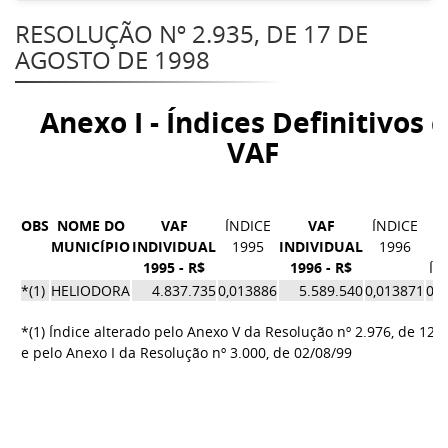
RESOLUÇÃO Nº 2.935, DE 17 DE
AGOSTO DE 1998
Anexo I - Índices Definitivos 
VAF
OBS
NOME DO
VAF
ÍNDICE
VAF
ÍNDICE
M
MUNICÍPIO
INDIVIDUAL
1995
INDIVIDUAL
1996
1995 - R$
1996 - R$
ÍN
*(1)
HELIODORA
4.837.735
0,013886
5.589.540
0,013871
0,
*(1) Índice alterado pelo Anexo V da Resolução nº 2.976, de 12/
e pelo Anexo I da Resolução nº 3.000, de 02/08/99