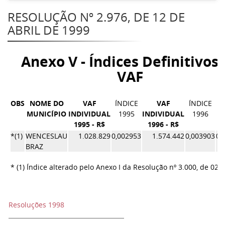
RESOLUÇÃO Nº 2.976, DE 12 DE
ABRIL DE 1999
Anexo V - Índices Definitivos
VAF
OBS
NOME DO
VAF
ÍNDICE
VAF
ÍNDICE
MUNICÍPIO
INDIVIDUAL
1995
INDIVIDUAL
1996
1995 - R$
1996 - R$
Í
*(1)
WENCESLAU
1.028.829
0,002953
1.574.442
0,003903
0,
BRAZ
* (1) Índice alterado pelo Anexo I da Resolução nº 3.000, de 02/
Resoluções 1998