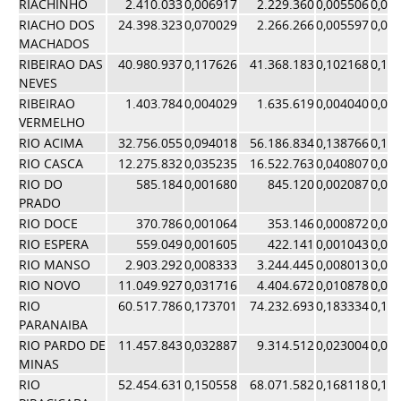
RIACHINHO
2.410.033
0,006917
2.229.360
0,005506
0,00
RIACHO DOS
24.398.323
0,070029
2.266.266
0,005597
0,03
MACHADOS
RIBEIRAO DAS
40.980.937
0,117626
41.368.183
0,102168
0,10
NEVES
RIBEIRAO
1.403.784
0,004029
1.635.619
0,004040
0,00
VERMELHO
RIO ACIMA
32.756.055
0,094018
56.186.834
0,138766
0,11
RIO CASCA
12.275.832
0,035235
16.522.763
0,040807
0,03
RIO DO
585.184
0,001680
845.120
0,002087
0,00
PRADO
RIO DOCE
370.786
0,001064
353.146
0,000872
0,00
RIO ESPERA
559.049
0,001605
422.141
0,001043
0,00
RIO MANSO
2.903.292
0,008333
3.244.445
0,008013
0,00
RIO NOVO
11.049.927
0,031716
4.404.672
0,010878
0,02
RIO
60.517.786
0,173701
74.232.693
0,183334
0,17
PARANAIBA
RIO PARDO DE
11.457.843
0,032887
9.314.512
0,023004
0,02
MINAS
RIO
52.454.631
0,150558
68.071.582
0,168118
0,15