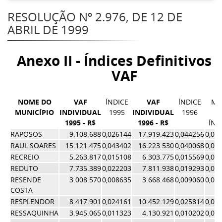
RESOLUÇÃO Nº 2.976, DE 12 DE
ABRIL DE 1999
Anexo II - Índices Definitivos 
VAF
NOME DO
VAF
ÍNDICE
VAF
ÍNDICE
MÉ
MUNICÍPIO
INDIVIDUAL
1995
INDIVIDUAL
1996
D
1995 - R$
1996 - R$
ÍND
RAPOSOS
9.108.688
0,026144
17.919.423
0,044256
0,03
RAUL SOARES
15.121.475
0,043402
16.223.530
0,040068
0,04
RECREIO
5.263.817
0,015108
6.303.775
0,015569
0,01
REDUTO
7.735.389
0,022203
7.811.938
0,019293
0,02
RESENDE
3.008.570
0,008635
3.668.468
0,009060
0,00
COSTA
RESPLENDOR
8.417.901
0,024161
10.452.129
0,025814
0,02
RESSAQUINHA
3.945.065
0,011323
4.130.921
0,010202
0,01