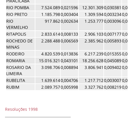
PIRACICABA
RIO POMBA
7.524.089
0,021596
12.301.309
0,030381
0,02
RIO PRETO
1.185.798
0,003404
1.309.594
0,003234
0,00
RIO
917.862
0,002634
1.253.777
0,003096
0,00
VERMELHO
RITAPOLIS
2.833.614
0,008133
2.906.103
0,007177
0,00
ROCHEDO DE
2.288.488
0,006569
2.385.962
0,005893
0,00
MINAS
RODEIRO
4.820.539
0,013836
6.217.239
0,015355
0,01
ROMARIA
15.016.321
0,043101
18.256.628
0,045089
0,04
ROSARIO DA
3.098.706
0,008894
3.806.941
0,009402
0,00
LIMEIRA
RUBELITA
1.639.614
0,004706
1.217.712
0,003007
0,00
RUBIM
2.089.757
0,005998
3.327.762
0,008219
0,00
Resoluções 1998