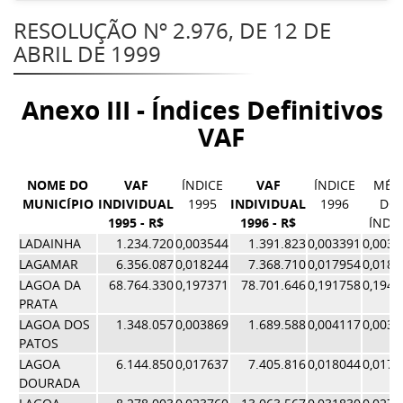
RESOLUÇÃO Nº 2.976, DE 12 DE
ABRIL DE 1999
Anexo III - Índices Definitivos 
VAF
NOME DO
VAF
ÍNDICE
VAF
ÍNDICE
MÉD
MUNICÍPIO
INDIVIDUAL
1995
INDIVIDUAL
1996
DO
1995 - R$
1996 - R$
ÍNDI
LADAINHA
1.234.720
0,003544
1.391.823
0,003391
0,0034
LAGAMAR
6.356.087
0,018244
7.368.710
0,017954
0,0180
LAGOA DA
68.764.330
0,197371
78.701.646
0,191758
0,1945
PRATA
LAGOA DOS
1.348.057
0,003869
1.689.588
0,004117
0,0039
PATOS
LAGOA
6.144.850
0,017637
7.405.816
0,018044
0,0178
DOURADA