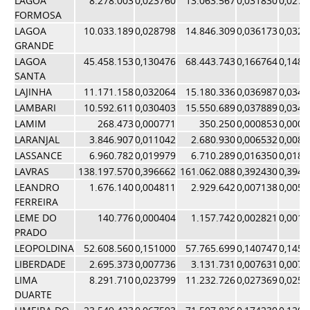
LAGOA
8.278.003
0,023760
13.063.567
0,031830
0,0277
FORMOSA
LAGOA
10.033.189
0,028798
14.846.309
0,036173
0,0324
GRANDE
LAGOA
45.458.153
0,130476
68.443.743
0,166764
0,1486
SANTA
LAJINHA
11.171.158
0,032064
15.180.336
0,036987
0,0345
LAMBARI
10.592.611
0,030403
15.550.689
0,037889
0,0341
LAMIM
268.473
0,000771
350.250
0,000853
0,0008
LARANJAL
3.846.907
0,011042
2.680.930
0,006532
0,0087
LASSANCE
6.960.782
0,019979
6.710.289
0,016350
0,0181
LAVRAS
138.197.570
0,396662
161.062.088
0,392430
0,3945
LEANDRO
1.676.140
0,004811
2.929.642
0,007138
0,0059
FERREIRA
LEME DO
140.776
0,000404
1.157.742
0,002821
0,0016
PRADO
LEOPOLDINA
52.608.560
0,151000
57.765.699
0,140747
0,1458
LIBERDADE
2.695.373
0,007736
3.131.731
0,007631
0,0076
LIMA
8.291.710
0,023799
11.232.726
0,027369
0,0255
DUARTE