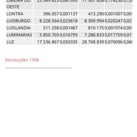
LIMEIRA DO
23.549.423
0,067593
71.507.826
0,174230
0,1209
OESTE
LONTRA
396.057
0,001137
413.290
0,001007
0,0010
LUISBURGO
8.228.564
0,023618
8.309.994
0,020247
0,0219
LUISLANDIA
511.258
0,001467
810.175
0,001974
0,0017
LUMINARIAS
5.850.703
0,016793
7.288.833
0,017759
0,0172
LUZ
17.536.867
0,050335
28.768.839
0,070096
0,0602
Resoluções 1998