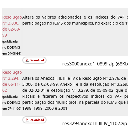
Resolução
Altera os valores adicionados e os índices do VAF
Nº 3.000,
participação no ICMS dos municípios, no exercício de 1
de 02-08-
99
(
publicada
no DOE/MG
em 04-08-99)
res3000anexo1_0899.zip (68Kb
Resolução
Nº 3.294,
Altera os Anexos I, II, III e IV da Resolução Nº 2.976, d
de 06-11-
3.000, de 02-08-99, Anexo I e II da Resolução Nº 3.269
02
de 02-02-01 e Resolução Nº 3.279, de 05-09-02, que d
Fiscais e fixaram os respectivos índices do VAF 
(
publicada
participação dos municípios, na parcela do ICMS que 
no DOE/MG
1998, 1999, 2000 e 2001.
em 07-11-02)
res3294anexoI-II-III-IV_1102.zip