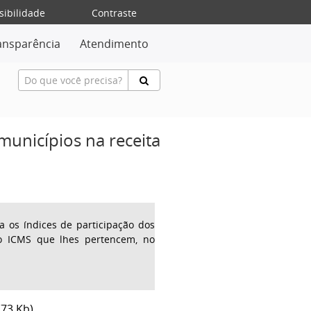
sibilidade
Contraste
ansparência
Atendimento
 municípios na receita
xa os índices de participação dos
 do ICMS que lhes pertencem, no
73 Kb)