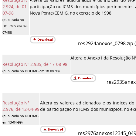
Resolução Nº
Altera os valores adicionados e os índices do VA
2.924, de 01-
participação no ICMS dos municípios pertencentes 
07-98
Nova Ponte/CEMIG, no exercício de 1998.
(publicada no
DOE/MG em 02-
07-98)
res2924anexos_0798.zip 
Altera o Anexo I da Resolução Nº
Resolução Nº 2.935, de 17-08-98
(publicada no DOE/MG em 18-08-98)
res2935anexo
Resolução Nº
Altera os valores adicionados e os índices d
2.976, de 12-04-99
de participação no ICMS dos municípios, no exe
(publicada no DOE/MG
em 13-04-99)
res2976anexos12345_0499