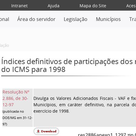
Intranet
Ajuda
Mapa do Site
Aces
ional
Área do servidor
Legislação
Municípios
Tr
lação
Índices definitivos de participações dos
do ICMS para 1998
Resolução Nº
2.886, de 30-
Divulga os Valores Adicionados Fiscais - VAF e fi
12-97
Municípios, em caráter definitivo, na parcela
exercício de 1998.
(publicada no
DOE/MG em 31-12-
97)
res2886anexo1_1297.zip (