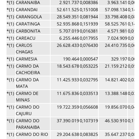
*(1)
CARANAIBA
2.921.737
0,008386
3.963.141
0,00
*(1)
CARANDAI
52.611.525
0,151008
57.098.134
0,14
*(1)
CARANGOLA
28.549.351
0,081944
33.798.408
0,08
*(1)
CARATINGA
52.935.868
0,151939
58.525.761
0,14
*(1)
CARBONITA
5.707.019
0,016381
4.571.981
0,01
*(1)
CAREACU
6.255.446
0,017955
7.024.909
0,01
*(1)
CARLOS
26.628.433
0,076430
24.410.735
0,06
CHAGAS
*(1)
CARMESIA
190.464
0,000547
329.197
0,00
*(1)
CARMO DA
18.543.678
0,053225
21.159.212
0,05
CACHOEIRA
*(1)
CARMO DA
11.425.933
0,032795
14.821.402
0,03
MATA
*(1)
CARMO DE
11.675.836
0,033513
13.388.148
0,03
MINAS
*(1)
CARMO DO
19.722.359
0,056608
19.856.070
0,04
CAJURU
*(1)
CARMO DO
37.390.019
0,107319
46.530.910
0,11
PARANAIBA
*(1)
CARMO DO RIO
29.204.638
0,083825
35.647.237
0,08