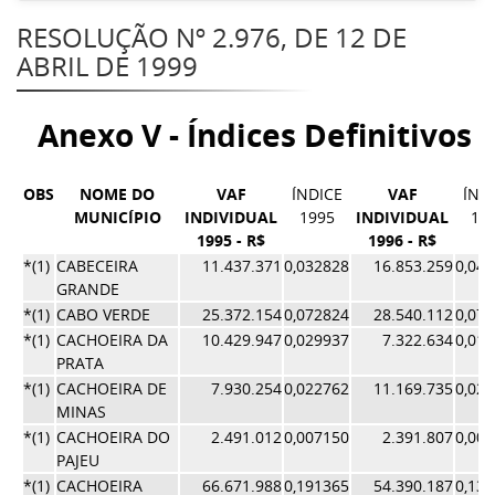
RESOLUÇÃO Nº 2.976, DE 12 DE
ABRIL DE 1999
Anexo V - Índices Definitivos 
OBS
NOME DO
VAF
ÍNDICE
VAF
ÍND
MUNICÍPIO
INDIVIDUAL
1995
INDIVIDUAL
19
1995 - R$
1996 - R$
*(1)
CABECEIRA
11.437.371
0,032828
16.853.259
0,04
GRANDE
*(1)
CABO VERDE
25.372.154
0,072824
28.540.112
0,07
*(1)
CACHOEIRA DA
10.429.947
0,029937
7.322.634
0,01
PRATA
*(1)
CACHOEIRA DE
7.930.254
0,022762
11.169.735
0,02
MINAS
*(1)
CACHOEIRA DO
2.491.012
0,007150
2.391.807
0,00
PAJEU
*(1)
CACHOEIRA
66.671.988
0,191365
54.390.187
0,13