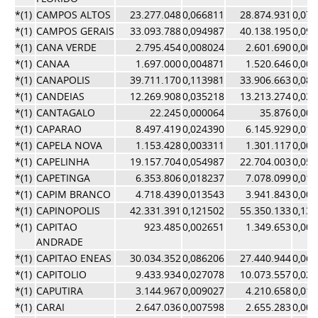
*(1)
CAMPOS ALTOS
23.277.048
0,066811
28.874.931
0,07
*(1)
CAMPOS GERAIS
33.093.788
0,094987
40.138.195
0,09
*(1)
CANA VERDE
2.795.454
0,008024
2.601.690
0,00
*(1)
CANAA
1.697.000
0,004871
1.520.646
0,00
*(1)
CANAPOLIS
39.711.170
0,113981
33.906.663
0,08
*(1)
CANDEIAS
12.269.908
0,035218
13.213.274
0,03
*(1)
CANTAGALO
22.245
0,000064
35.876
0,00
*(1)
CAPARAO
8.497.419
0,024390
6.145.929
0,01
*(1)
CAPELA NOVA
1.153.428
0,003311
1.301.117
0,00
*(1)
CAPELINHA
19.157.704
0,054987
22.704.003
0,05
*(1)
CAPETINGA
6.353.806
0,018237
7.078.099
0,01
*(1)
CAPIM BRANCO
4.718.439
0,013543
3.941.843
0,00
*(1)
CAPINOPOLIS
42.331.391
0,121502
55.350.133
0,13
*(1)
CAPITAO
923.485
0,002651
1.349.653
0,00
ANDRADE
*(1)
CAPITAO ENEAS
30.034.352
0,086206
27.440.944
0,06
*(1)
CAPITOLIO
9.433.934
0,027078
10.073.557
0,02
*(1)
CAPUTIRA
3.144.967
0,009027
4.210.658
0,01
*(1)
CARAI
2.647.036
0,007598
2.655.283
0,00