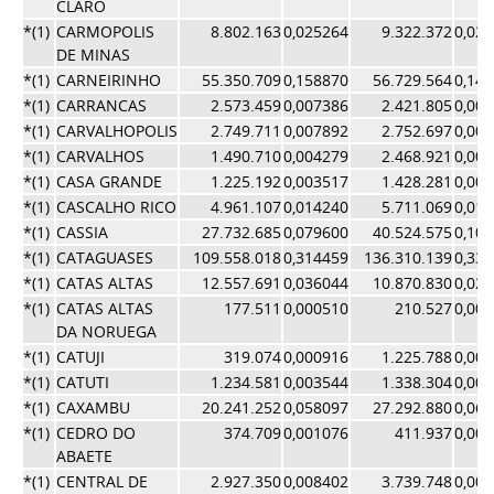
CLARO
*(1)
CARMOPOLIS
8.802.163
0,025264
9.322.372
0,02
DE MINAS
*(1)
CARNEIRINHO
55.350.709
0,158870
56.729.564
0,14
*(1)
CARRANCAS
2.573.459
0,007386
2.421.805
0,00
*(1)
CARVALHOPOLIS
2.749.711
0,007892
2.752.697
0,00
*(1)
CARVALHOS
1.490.710
0,004279
2.468.921
0,00
*(1)
CASA GRANDE
1.225.192
0,003517
1.428.281
0,00
*(1)
CASCALHO RICO
4.961.107
0,014240
5.711.069
0,01
*(1)
CASSIA
27.732.685
0,079600
40.524.575
0,10
*(1)
CATAGUASES
109.558.018
0,314459
136.310.139
0,33
*(1)
CATAS ALTAS
12.557.691
0,036044
10.870.830
0,02
*(1)
CATAS ALTAS
177.511
0,000510
210.527
0,00
DA NORUEGA
*(1)
CATUJI
319.074
0,000916
1.225.788
0,00
*(1)
CATUTI
1.234.581
0,003544
1.338.304
0,00
*(1)
CAXAMBU
20.241.252
0,058097
27.292.880
0,06
*(1)
CEDRO DO
374.709
0,001076
411.937
0,00
ABAETE
*(1)
CENTRAL DE
2.927.350
0,008402
3.739.748
0,00