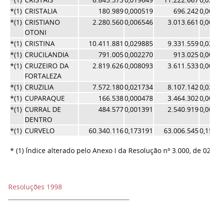
*(1)
CRISTALIA
180.989
0,000519
696.242
0,00
*(1)
CRISTIANO
2.280.560
0,006546
3.013.661
0,00
OTONI
*(1)
CRISTINA
10.411.881
0,029885
9.331.559
0,02
*(1)
CRUCILANDIA
791.005
0,002270
913.025
0,00
*(1)
CRUZEIRO DA
2.819.626
0,008093
3.611.533
0,00
FORTALEZA
*(1)
CRUZILIA
7.572.180
0,021734
8.107.142
0,02
*(1)
CUPARAQUE
166.538
0,000478
3.464.302
0,00
*(1)
CURRAL DE
484.577
0,001391
2.540.919
0,00
DENTRO
*(1)
CURVELO
60.340.116
0,173191
63.006.545
0,15
* (1) Índice alterado pelo Anexo I da Resolução nº 3.000, de 02/
Resoluções 1998