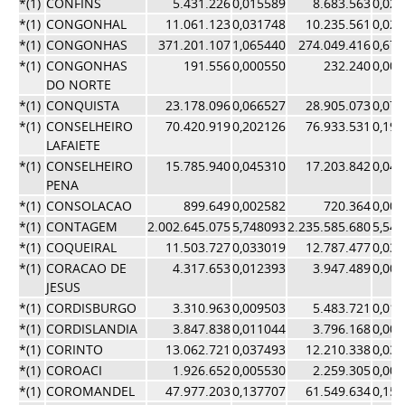
*(1)
CONFINS
5.431.226
0,015589
8.683.563
0,02
*(1)
CONGONHAL
11.061.123
0,031748
10.235.561
0,02
*(1)
CONGONHAS
371.201.107
1,065440
274.049.416
0,67
*(1)
CONGONHAS
191.556
0,000550
232.240
0,00
DO NORTE
*(1)
CONQUISTA
23.178.096
0,066527
28.905.073
0,07
*(1)
CONSELHEIRO
70.420.919
0,202126
76.933.531
0,19
LAFAIETE
*(1)
CONSELHEIRO
15.785.940
0,045310
17.203.842
0,04
PENA
*(1)
CONSOLACAO
899.649
0,002582
720.364
0,00
*(1)
CONTAGEM
2.002.645.075
5,748093
2.235.585.680
5,54
*(1)
COQUEIRAL
11.503.727
0,033019
12.787.477
0,03
*(1)
CORACAO DE
4.317.653
0,012393
3.947.489
0,00
JESUS
*(1)
CORDISBURGO
3.310.963
0,009503
5.483.721
0,01
*(1)
CORDISLANDIA
3.847.838
0,011044
3.796.168
0,00
*(1)
CORINTO
13.062.721
0,037493
12.210.338
0,03
*(1)
COROACI
1.926.652
0,005530
2.259.305
0,00
*(1)
COROMANDEL
47.977.203
0,137707
61.549.634
0,15