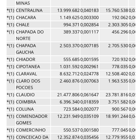
MINAS
*(1)
CENTRALINA
13.999.682
0,040183
15.760.538
0,03
*(1)
CHACARA
1.149.625
0,003300
192.062
0,00
*(1)
CHALE
994.371
0,002854
2.303.305
0,00
*(1)
CHAPADA DO
389.337
0,001117
456.296
0,00
NORTE
*(1)
CHAPADA
2.503.370
0,007185
2.705.530
0,00
GAUCHA
*(1)
CHIADOR
555.685
0,001595
720.932
0,00
*(1)
CIPOTANEA
1.031.592
0,002961
778.035
0,00
*(1)
CLARAVAL
8.632.712
0,024778
12.508.402
0,03
*(1)
CLARO DOS
2.460.876
0,007063
1.963.535
0,00
POCOES
*(1)
CLAUDIO
21.477.806
0,061647
23.781.816
0,05
*(1)
COIMBRA
6.396.340
0,018359
3.751.582
0,00
*(1)
COLUNA
723.584
0,002077
900.567
0,00
*(1)
COMENDADOR
12.231.949
0,035109
18.991.244
0,04
GOMES
*(1)
COMERCINHO
550.537
0,001580
777.045
0,00
*(1)
CONCEICAO DA
12.352.874
0,035456
12.779.955
0,03