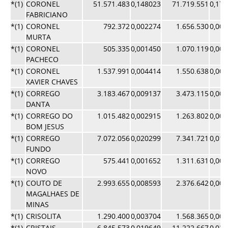
*(1)
CORONEL
51.571.483
0,148023
71.719.551
0,17
FABRICIANO
*(1)
CORONEL
792.372
0,002274
1.656.530
0,00
MURTA
*(1)
CORONEL
505.335
0,001450
1.070.119
0,00
PACHECO
*(1)
CORONEL
1.537.991
0,004414
1.550.638
0,00
XAVIER CHAVES
*(1)
CORREGO
3.183.467
0,009137
3.473.115
0,00
DANTA
*(1)
CORREGO DO
1.015.482
0,002915
1.263.802
0,00
BOM JESUS
*(1)
CORREGO
7.072.056
0,020299
7.341.721
0,01
FUNDO
*(1)
CORREGO
575.441
0,001652
1.311.631
0,00
NOVO
*(1)
COUTO DE
2.993.655
0,008593
2.376.642
0,00
MAGALHAES DE
MINAS
*(1)
CRISOLITA
1.290.400
0,003704
1.568.365
0,00
*(1)
CRISTAIS
6.845.573
0,019649
11.222.667
0,02