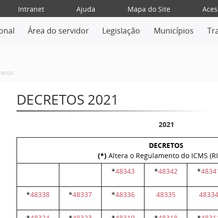
Intranet
Ajuda
Mapa do Site
Aces
ional
Área do servidor
Legislação
Municípios
Tr
retos
DECRETOS 2021
2021
DECRETOS
(*)
Altera o Regulamento do ICMS (R
*
48343
*
48342
*
4834
*
48338
*
48337
*
48336
48335
4833
*
48324
*
48323
*
48319
*
48318
*
4831