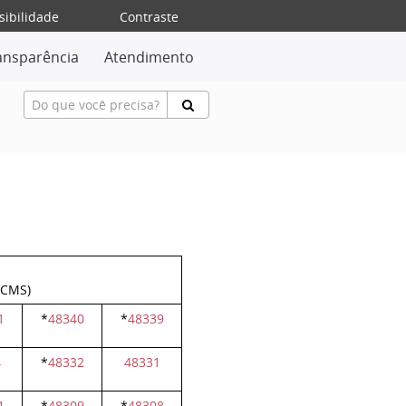
sibilidade
Contraste
ansparência
Atendimento
ICMS)
1
*
48340
*
48339
4
*
48332
48331
1
*
48309
*
48308