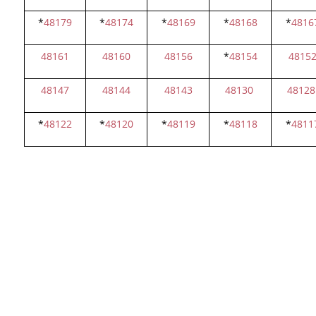
*
48179
*
48174
*
48169
*
48168
*
4816
48161
48160
48156
*
48154
4815
48147
48144
48143
48130
48128
*
48122
*
48120
*
48119
*
48118
*
4811