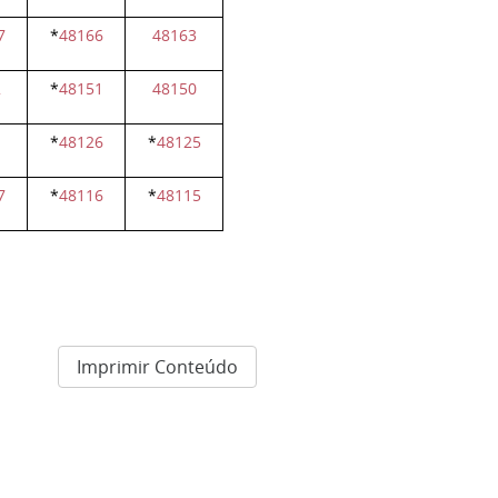
7
*
48166
48163
2
*
48151
48150
*
48126
*
48125
7
*
48116
*
48115
Imprimir Conteúdo