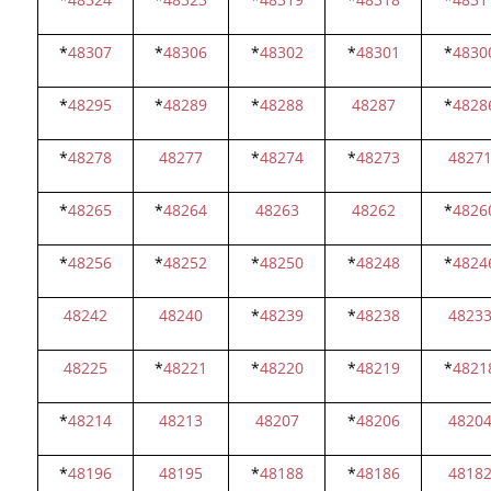
*
48307
*
48306
*
48302
*
48301
*
4830
*
48295
*
48289
*
48288
48287
*
4828
*
48278
48277
*
48274
*
48273
4827
*
48265
*
48264
48263
48262
*
4826
*
48256
*
48252
*
48250
*
48248
*
4824
48242
48240
*
48239
*
48238
4823
48225
*
48221
*
48220
*
48219
*
4821
*
48214
48213
48207
*
48206
4820
*
48196
48195
*
48188
*
48186
4818