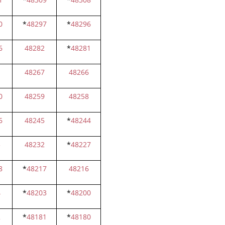
0
*
48297
*
48296
6
48282
*
48281
1
48267
48266
0
48259
48258
6
48245
*
48244
3
48232
*
48227
8
*
48217
48216
4
*
48203
*
48200
2
*
48181
*
48180