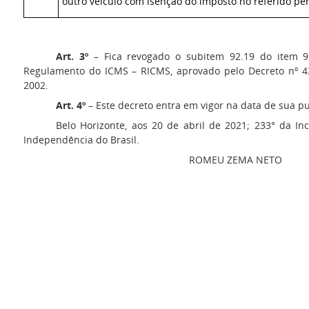
outro veículo com isenção do imposto no referido per
Art. 3º
– Fica revogado o subitem 92.19 do item 9
Regulamento do ICMS – RICMS, aprovado pelo Decreto nº 4
2002.
Art. 4º
– Este decreto entra em vigor na data de sua pu
Belo Horizonte, aos 20 de abril de 2021; 233° da In
Independência do Brasil.
ROMEU ZEMA NETO