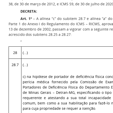
38, de 30 de março de 2012, e ICMS 59, de 30 de julho de 2020
DECRETA:
Art. 1º
– A alínea “c” do subitem 28.7 e alínea “a” d
Parte 1 do Anexo I do Regulamento do ICMS – RICMS, aprova
13 de dezembro de 2002, passam a vigorar com a seguinte red
acrescido dos subitens 28.25 a 28.27:
“
28
(...)
28.7
(...)
c) na hipótese de portador de deficiência física con
perícia médica fornecido pela Comissão de Exa
Portadores de Deficiência Física do Departamento E
de Minas Gerais – Detran-MG, especificando o tipo 
requerente e atestando a sua total incapacidade p
comum, bem como a sua habilitação para fazê-lo n
para cuja propriedade se requer a isenção.