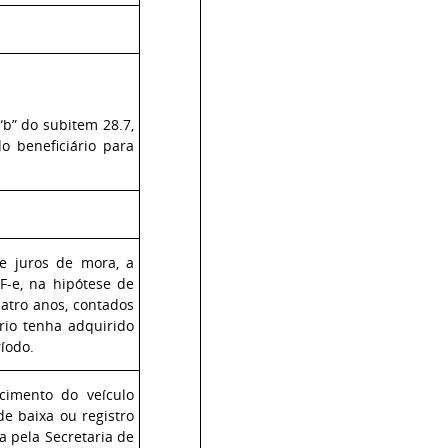
“b” do subitem 28.7,
o beneficiário para
de juros de mora, a
F-e, na hipótese de
uatro anos, contados
rio tenha adquirido
íodo.
cimento do veículo
de baixa ou registro
a pela Secretaria de