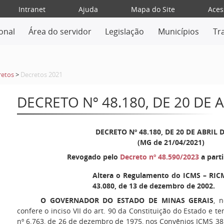
Intranet
Ajuda
Mapa do Site
Aces
ional
Área do servidor
Legislação
Municípios
Tr
retos
>
Decretos 2021
DECRETO Nº 48.180, DE 20 DE 
DECRETO Nº 48.180, DE 20 DE ABRIL 
(MG de 21/04/2021)
Revogado pelo
Decreto nº 48.590/2023
a parti
Altera o Regulamento do ICMS – RICM
43.080, de 13 de dezembro de 2002.
O GOVERNADOR DO ESTADO DE MINAS GERAIS
, 
confere o inciso VII do art. 90 da Constituição do Estado e t
nº 6.763, de 26 de dezembro de 1975, nos Convênios ICMS 38,