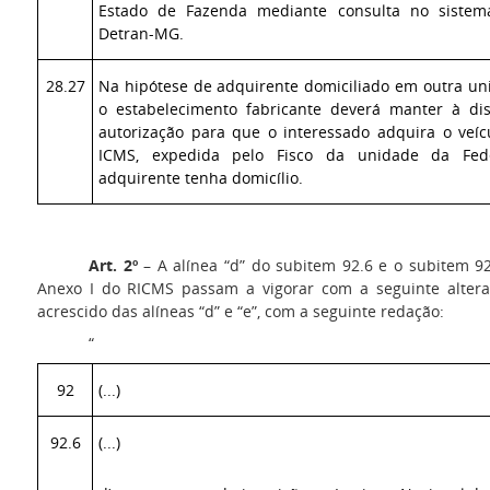
Estado de Fazenda mediante consulta no sistem
Detran-MG.
28.27
Na hipótese de adquirente domiciliado em outra un
o estabelecimento fabricante deverá manter à dis
autorização para que o interessado adquira o veí
ICMS, expedida pelo Fisco da unidade da Fe
adquirente tenha domicílio.
Art. 2º
– A alínea “d” do subitem 92.6 e o subitem 9
Anexo I do RICMS passam a vigorar com a seguinte altera
acrescido das alíneas “d” e “e”, com a seguinte redação:
“
92
(...)
92.6
(...)