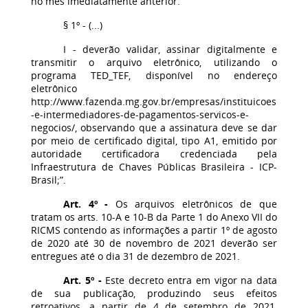
no mês imediatamente anterior.
§ 1º - (...)
I - deverão validar, assinar digitalmente e
transmitir o arquivo eletrônico, utilizando o
programa TED_TEF, disponível no endereço
eletrônico
http://www.fazenda.mg.gov.br/empresas/instituicoes
-e-intermediadores-de-pagamentos-servicos-e-
negocios/, observando que a assinatura deve se dar
por meio de certificado digital, tipo A1, emitido por
autoridade certificadora credenciada pela
Infraestrutura de Chaves Públicas Brasileira - ICP-
Brasil;”.
Art. 4º -
Os arquivos eletrônicos de que
tratam os arts. 10-A e 10-B da Parte 1 do Anexo VII do
RICMS contendo as informações a partir 1º de agosto
de 2020 até 30 de novembro de 2021 deverão ser
entregues até o dia 31 de dezembro de 2021.
Art. 5º -
Este decreto entra em vigor na data
de sua publicação, produzindo seus efeitos
retroativos, a partir de 4 de setembro de 2021,