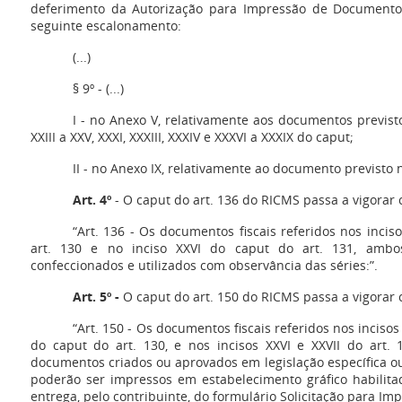
deferimento da Autorização para Impressão de Documentos
seguinte escalonamento:
(...)
§ 9º - (...)
I - no Anexo V, relativamente aos documentos previstos n
XXIII a XXV, XXXI, XXXIII, XXXIV e XXXVI a XXXIX do caput;
II - no Anexo IX, relativamente ao documento previsto n
Art. 4º
- O caput do art. 136 do RICMS passa a vigorar
“Art. 136 - Os documentos fiscais referidos nos inciso
art. 130 e no inciso XXVI do caput do art. 131, ambo
confeccionados e utilizados com observância das séries:”.
Art. 5º -
O caput do art. 150 do RICMS passa a vigorar
“Art. 150 - Os documentos fiscais referidos nos incisos I a
do caput do art. 130, e nos incisos XXVI e XXVII do art.
documentos criados ou aprovados em legislação específica 
poderão ser impressos em estabelecimento gráfico habilit
entrega, pelo contribuinte, do formulário Solicitação para I