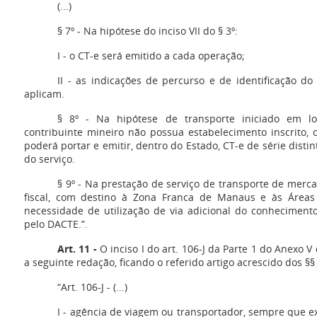
(...)
§ 7º - Na hipótese do inciso VII do § 3º:
I - o CT-e será emitido a cada operação;
II - as indicações de percurso e de identificação do
aplicam.
§ 8º - Na hipótese de transporte iniciado em l
contribuinte mineiro não possua estabelecimento inscrito, 
poderá portar e emitir, dentro do Estado, CT-e de série disti
do serviço.
§ 9º - Na prestação de serviço de transporte de merc
fiscal, com destino à Zona Franca de Manaus e às Áreas
necessidade de utilização de via adicional do conhecimento
pelo DACTE.”.
Art. 11 -
O inciso I do art. 106-J da Parte 1 do Anexo 
a seguinte redação, ficando o referido artigo acrescido dos §§ 
“Art. 106-J - (...)
I - agência de viagem ou transportador, sempre que e