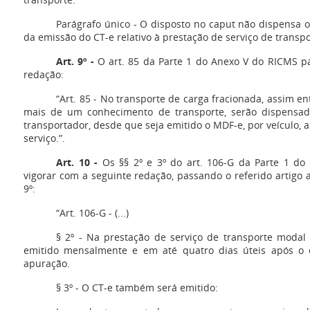
Parágrafo único - O disposto no caput não dispensa 
da emissão do CT-e relativo à prestação de serviço de transpor
Art. 9º -
O art. 85 da Parte 1 do Anexo V do RICMS pa
redação:
“Art. 85 - No transporte de carga fracionada, assim 
mais de um conhecimento de transporte, serão dispensada
transportador, desde que seja emitido o MDF-e, por veículo, a
serviço.”.
Art. 10 -
Os §§ 2º e 3º do art. 106-G da Parte 1 d
vigorar com a seguinte redação, passando o referido artigo a
9º:
“Art. 106-G - (...)
§ 2º - Na prestação de serviço de transporte modal 
emitido mensalmente e em até quatro dias úteis após o
apuração.
§ 3º - O CT-e também será emitido: