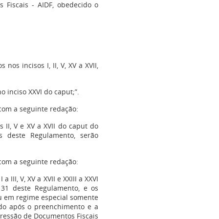
 Fiscais - AIDF, obedecido o
os incisos I, II, V, XV a XVII,
o inciso XXVI do caput;”.
 com a seguinte redação:
s II, V e XV a XVII do caput do
s deste Regulamento, serão
 com a seguinte redação:
 III, V, XV a XVII e XXIII a XXVI
 131 deste Regulamento, e os
ou em regime especial somente
ado após o preenchimento e a
mpressão de Documentos Fiscais