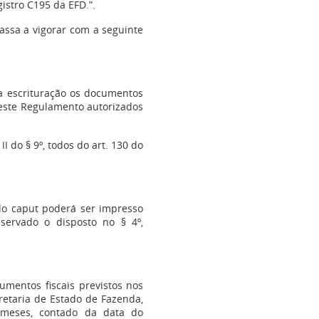
gistro C195 da EFD.”.
assa a vigorar com a seguinte
la escrituração os documentos
0 deste Regulamento autorizados
II do § 9º, todos do art. 130 do
do caput poderá ser impresso
bservado o disposto no § 4º,
cumentos fiscais previstos nos
retaria de Estado de Fazenda,
s meses, contado da data do