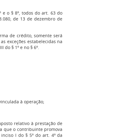
5º e o § 8º, todos do art. 63 do
3.080, de 13 de dezembro de
orma de crédito, somente será
 as exceções estabelecidas na
II do § 1º e no § 6º.
 vinculada à operação;
imposto relativo à prestação de
o a que o contribuinte promova
nciso I do § 5º do art. 4º da