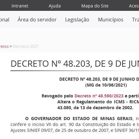
Intranet
Ajuda
Mapa do Site
Aces
ional
Área do servidor
Legislação
Municípios
Tr
retos
>
Decretos 2021
DECRETO Nº 48.203, DE 9 DE J
DECRETO Nº 48.203, DE 9 DE JUNHO D
(MG de 10/06/2021)
Revogado pelo
Decreto nº 48.590/2023
a parti
Altera o Regulamento do ICMS - RICM
43.080, de 13 de dezembro de 2002.
O GOVERNADOR DO ESTADO DE MINAS GERAIS
, 
confere o inciso VII do art. 90 da Constituição do Estado e
Ajustes SINIEF 09/07, de 25 de outubro de 2007, e SINIEF 36/