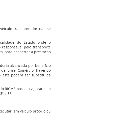
 veículo transportador não se
ocalidade do Estado onde o
o responsável pelo transporte
nta, para acobertar a prestação
adoria alcançada por benefício
 de Livre Comércio, havendo
, esta poderá ser substituída
V do RICMS passa a vigorar com
3º a 8º:
xecutar, em veículo próprio ou