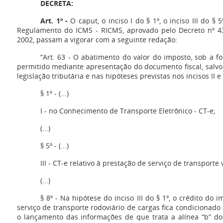
DECRETA:
Art. 1º -
O caput, o inciso I do § 1º, o inciso III do § 
Regulamento do ICMS - RICMS, aprovado pelo Decreto nº 4
2002, passam a vigorar com a seguinte redação:
“Art. 63 - O abatimento do valor do imposto, sob a f
permitido mediante apresentação do documento fiscal, salvo
legislação tributária e nas hipóteses previstas nos incisos II e I
§ 1º - (...)
I - no Conhecimento de Transporte Eletrônico - CT-e;
(...)
§ 5º - (...)
III - CT-e relativo à prestação de serviço de transporte
(...)
§ 8º - Na hipótese do inciso III do § 1º, o crédito do 
serviço de transporte rodoviário de cargas fica condicionad
o lançamento das informações de que trata a alínea “b” do i