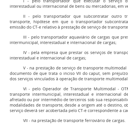
I - pelo transportador que executar o serviço de
interestadual ou internacional de bens ou mercadorias, em ve
II - pelo transportador que subcontratar outro tr
transporte, hipótese em que o transportador subcontra
emissão do CT-e relativo à prestação de serviço de transporte
III - pelo transportador aquaviário de cargas que pre
intermunicipal, interestadual e internacional de cargas;
IV - pela empresa que prestar os serviços de transpo
interestadual e internacional de cargas;
V - na prestação de serviço de transporte multimodal
documento de que trata o inciso VII do caput, sem prejuí
dos serviços vinculados à operação de transporte multimodal
VI - pelo Operador de Transporte Multimodal - OT
transporte intermunicipal, interestadual e internacional d
afretado ou por intermédio de terceiros sob sua responsabil
modalidades de transporte, desde a origem até o destino, 
serviço deverá ser acobertada pelo CT-e correspondente a c
VII - na prestação de transporte ferroviário de cargas.