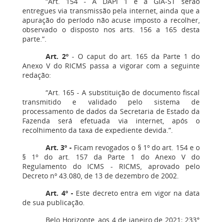
“Art. 154 - A DAPI 1 e a GIA-ST serão
entregues via transmissão pela internet, ainda que a
apuração do período não acuse imposto a recolher,
observado o disposto nos arts. 156 a 165 desta
parte.”.
Art. 2º
- O caput do art. 165 da Parte 1 do
Anexo V do RICMS passa a vigorar com a seguinte
redação:
“Art. 165 - A substituição de documento fiscal
transmitido e validado pelo sistema de
processamento de dados da Secretaria de Estado da
Fazenda será efetuada via internet, após o
recolhimento da taxa de expediente devida.”.
Art. 3º -
Ficam revogados o § 1º do art. 154 e o
§ 1º do art. 157 da Parte 1 do Anexo V do
Regulamento do ICMS - RICMS, aprovado pelo
Decreto nº 43.080, de 13 de dezembro de 2002.
Art. 4º -
Este decreto entra em vigor na data
de sua publicação.
Belo Horizonte, aos 4 de janeiro de 2021; 233°