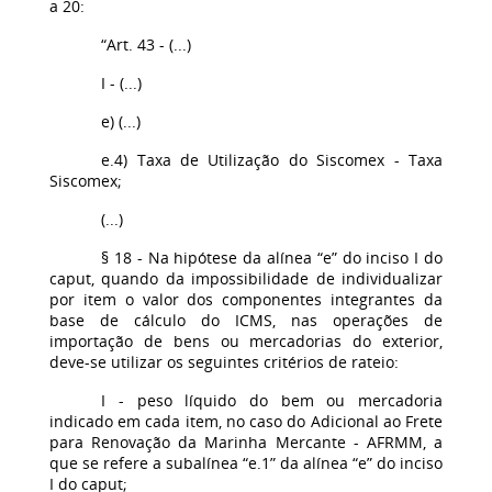
a 20:
“Art. 43 - (...)
I - (...)
e) (...)
e.4) Taxa de Utilização do Siscomex - Taxa
Siscomex;
(...)
§ 18 - Na hipótese da alínea “e” do inciso I do
caput, quando da impossibilidade de individualizar
por item o valor dos componentes integrantes da
base de cálculo do ICMS, nas operações de
importação de bens ou mercadorias do exterior,
deve-se utilizar os seguintes critérios de rateio:
I - peso líquido do bem ou mercadoria
indicado em cada item, no caso do Adicional ao Frete
para Renovação da Marinha Mercante - AFRMM, a
que se refere a subalínea “e.1” da alínea “e” do inciso
I do caput;