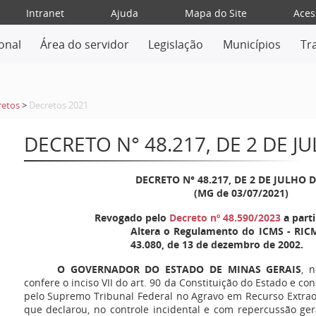
Intranet
Ajuda
Mapa do Site
Aces
ional
Área do servidor
Legislação
Municípios
Tr
retos
>
Decretos 2021
DECRETO N° 48.217, DE 2 DE J
DECRETO N° 48.217, DE 2 DE JULHO D
(MG de 03/07/2021)
Revogado pelo
Decreto nº 48.590/2023
a parti
Altera o Regulamento do ICMS - RICM
43.080, de 13 de dezembro de 2002.
O GOVERNADOR DO ESTADO DE MINAS GERAIS
, 
confere o inciso VII do art. 90 da Constituição do Estado e c
pelo Supremo Tribunal Federal no Agravo em Recurso Extrao
que declarou, no controle incidental e com repercussão gera