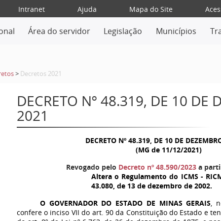
Intranet
Ajuda
Mapa do Site
Aces
ional
Área do servidor
Legislação
Municípios
Tr
retos
>
Decretos 2021
DECRETO Nº 48.319, DE 10 DE
2021
DECRETO Nº 48.319, DE 10 DE DEZEMBR
(MG de 11/12/2021)
Revogado pelo
Decreto nº 48.590/2023
a parti
Altera o Regulamento do ICMS - RICM
43.080, de 13 de dezembro de 2002.
O GOVERNADOR DO ESTADO DE MINAS GERAIS
, 
confere o inciso VII do art. 90 da Constituição do Estado e te