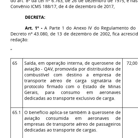
do art. 8º da Lei nº 6.763, de 26 de dezembro de 1975, e na
Convênio ICMS 188/17, de 4 de dezembro de 2017,
DECRETA:
Art. 1º -
A Parte 1 do Anexo IV do Regulamento do 
Decreto nº 43.080, de 13 de dezembro de 2002, fica acresci
redação:
“
65
Saída, em operação interna, de querosene de
72,00
aviação - QAV, promovida por distribuidora de
combustível com destino a empresa de
transporte aéreo de carga signatária de
protocolo firmado com o Estado de Minas
Gerais, para consumo em aeronaves
dedicadas ao transporte exclusivo de carga.
65.1
O benefício aplica-se também à querosene de
aviação consumida em aeronaves de
empresas de transporte aéreo de passageiros
dedicadas ao transporte de cargas.