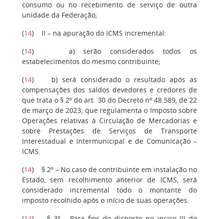
consumo ou no recebimento de serviço de outra
unidade da Federação;
(
14
) II – na apuração do ICMS incremental:
(
14
) a) serão considerados todos os
estabelecimentos do mesmo contribuinte;
(
14
) b) será considerado o resultado após as
compensações dos saldos devedores e credores de
que trata o § 2º do art. 30 do Decreto nº 48.589, de 22
de março de 2023, que regulamenta o Imposto sobre
Operações relativas à Circulação de Mercadorias e
sobre Prestações de Serviços de Transporte
Interestadual e Intermunicipal e de Comunicação –
ICMS.
(
14
) § 2º – No caso de contribuinte em instalação no
Estado, sem recolhimento anterior de ICMS, será
considerado incremental todo o montante do
imposto recolhido após o início de suas operações.
(
14
) § 3º – Para fins do disposto no inciso III do