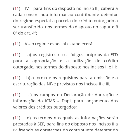
(
11
) IV – para fins do disposto no inciso III, caberá a
cada consorciado informar ao contribuinte detentor
do regime especial a parcela do crédito outorgado a
ser transferido, nos termos do disposto no caput e §
6º do art. 4º;
(
11
) V – o regime especial estabelecerá:
(
11
) a) os registros e os códigos próprios da EFD
para a apropriação e a utilização do crédito
outorgado, nos termos do disposto nos incisos II e III;
(
11
) b) a forma e os requisitos para a emissão e a
escrituração das NF-e previstas nos incisos II e III;
(
11
) c) os campos da Declaração de Apuração e
Informação do ICMS – Dapi, para lançamento dos
valores dos créditos outorgados;
(
11
) d) os termos nos quais as informações serão
prestadas à SEF, para fins do disposto nos incisos II a
IV, fixando as obrigações do contribuinte detentor do