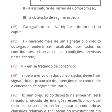
II - à assinatura de Termo de Compromisso;
III - à obtenção de regime especial.
(
15
) Parágrafo único – Na hipótese do inciso I do
caput :
(
15
) I – havendo mais de um signatário, o crédito
outorgado poderá ser usufruído por todos os
contribuintes, observadas as condições previstas
neste decreto;
(
15
) II – em se tratando de consórcio:
(
16
) a) pelo menos um dos consorciados deverá ser
signatário de protocolo de intenções que contemple
a concessão de regime tributário;
(
16
) b) sem prejuízo do disposto na alínea “a”, será
firmado protocolo de intenções específico, do qual
todos os consorciados serão signatários, contendo as
cláusulas relativas à realização do investimento em