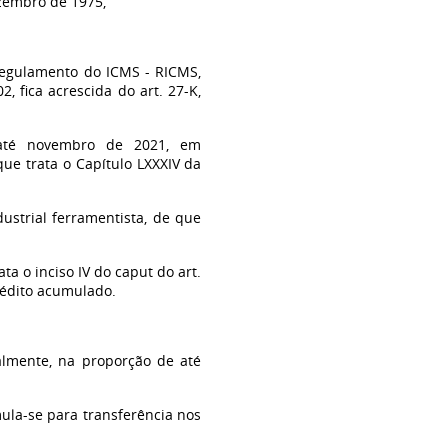
dezembro de 1975,
 Regulamento do ICMS - RICMS,
 fica acrescida do art. 27-K,
 até novembro de 2021, em
ue trata o Capítulo LXXXIV da
dustrial ferramentista, de que
ta o inciso IV do caput do art.
rédito acumulado.
almente, na proporção de até
ula-se para transferência nos