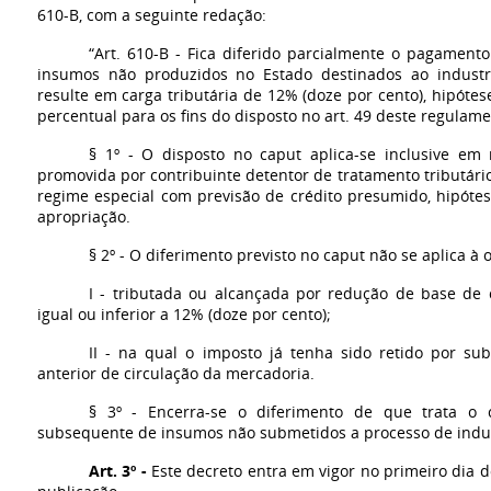
610-B, com a seguinte redação:
“Art. 610-B - Fica diferido parcialmente o pagament
insumos não produzidos no Estado destinados ao industri
resulte em carga tributária de 12% (doze por cento), hipóte
percentual para os fins do disposto no art. 49 deste regulame
§ 1º - O disposto no caput aplica-se inclusive em
promovida por contribuinte detentor de tratamento tributári
regime especial com previsão de crédito presumido, hipóte
apropriação.
§ 2º - O diferimento previsto no caput não se aplica à 
I - tributada ou alcançada por redução de base de 
igual ou inferior a 12% (doze por cento);
II - na qual o imposto já tenha sido retido por sub
anterior de circulação da mercadoria.
§ 3º - Encerra-se o diferimento de que trata o 
subsequente de insumos não submetidos a processo de indust
Art. 3º -
Este decreto entra em vigor no primeiro dia