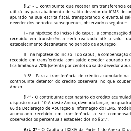
§ 2º - O contribuinte que receber em transferência 
utilizá-los para abatimento de saldo devedor do ICMS deco
apurado na sua escrita fiscal, transportando o eventual s
devedor dos períodos subsequentes, observado o seguinte:
I - na hipótese do inciso I do caput , a compensação
recebido em transferência será realizada até o valor 
estabelecimento destinatário no período de apuração;
II - na hipótese do inciso II do caput , a compensaçã
recebido em transferência com saldo devedor apurado no 
fica limitada a 70% (setenta por cento) do saldo devedor apu
§ 3º - Para a transferência de crédito acumulado na 
contribuinte detentor do crédito observará, no que couber
Anexo.
§ 4º - O contribuinte destinatário do crédito acumula
disposto no art. 10-A deste Anexo, devendo lançar, no quad
66 da Declaração de Apuração e Informação do ICMS, modelo 1
acumulado recebido em transferência a ser compensad
observados os percentuais estabelecidos no § 2º.”.
Art. 2º -
O Capítulo LXXXIV da Parte 1 do Anexo IX do