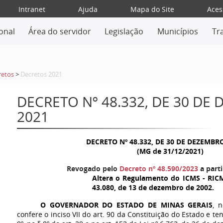
Intranet
Ajuda
Mapa do Site
Aces
ional
Área do servidor
Legislação
Municípios
Tr
retos
>
Decretos 2021
DECRETO Nº 48.332, DE 30 DE
2021
DECRETO Nº 48.332, DE 30 DE DEZEMBR
(MG de 31/12/2021)
Revogado pelo
Decreto nº 48.590/2023
a parti
Altera o Regulamento do ICMS - RICM
43.080, de 13 de dezembro de 2002.
O GOVERNADOR DO ESTADO DE MINAS GERAIS
, 
confere o inciso VII do art. 90 da Constituição do Estado e te