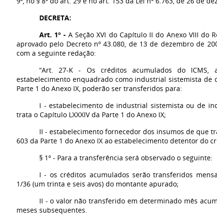
9º, no § 8º do art. 29 e no art. 153 da Lei nº 6.763, de 26 de 
DECRETA:
Art. 1º -
A Seção XVI do Capítulo II do Anexo VIII do
aprovado pelo Decreto nº 43.080, de 13 de dezembro de 2002,
com a seguinte redação:
“Art. 27-K - Os créditos acumulados do ICMS,
estabelecimento enquadrado como industrial sistemista de q
Parte 1 do Anexo IX, poderão ser transferidos para:
I - estabelecimento de industrial sistemista ou de in
trata o Capítulo LXXXIV da Parte 1 do Anexo IX;
II - estabelecimento fornecedor dos insumos de que tra
603 da Parte 1 do Anexo IX ao estabelecimento detentor do c
§ 1º - Para a transferência será observado o seguinte:
I - os créditos acumulados serão transferidos mens
1/36 (um trinta e seis avos) do montante apurado;
II - o valor não transferido em determinado mês acum
meses subsequentes.