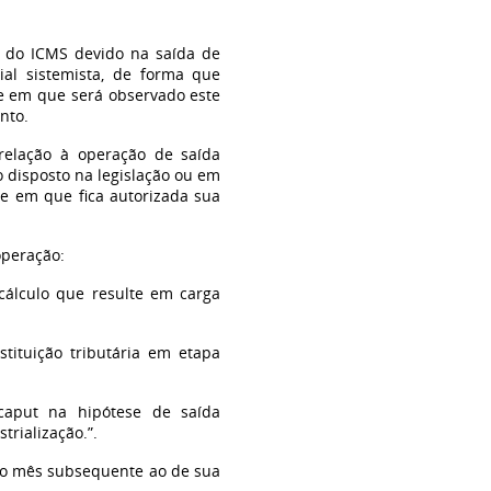
o do ICMS devido na saída de
al sistemista, de forma que
se em que será observado este
nto.
 relação à operação de saída
o disposto na legislação ou em
se em que fica autorizada sua
operação:
cálculo que resulte em carga
stituição tributária em etapa
caput na hipótese de saída
rialização.”.
 do mês subsequente ao de sua