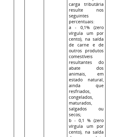
carga tributária
resulte nos
seguintes
percentuais:
a
- 0,1% (zero
vírgula um por
cento), na saída
de carne e de
outros produtos
comestíveis
resultantes do
abate dos
animais, em
estado natural,
ainda que
resfriados,
congelados,
maturados,
salgados ou
secos;
b
- 0,1 % (zero
vírgula um por
cento), na saída