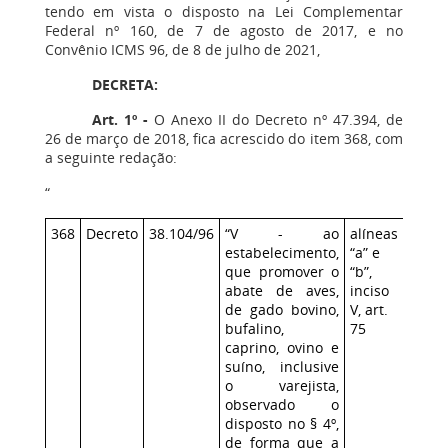
tendo em vista o disposto na Lei Complementar
Federal nº 160, de 7 de agosto de 2017, e no
Convênio ICMS 96, de 8 de julho de 2021,
DECRETA:
Art. 1º -
O Anexo II do Decreto nº 47.394, de
26 de março de 2018, fica acrescido do item 368, com
a seguinte redação:
“
368
Decreto
38.104/96
“V
- ao
alíneas
05/05
estabelecimento,
“a” e
que promover o
“b”,
abate de aves,
inciso
de gado bovino,
V, art.
bufalino,
75
caprino, ovino e
suíno, inclusive
o varejista,
observado o
disposto no § 4º,
de forma que a