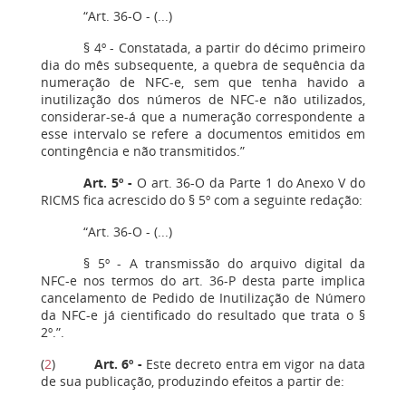
“Art. 36-O - (...)
§ 4º - Constatada, a partir do décimo primeiro
dia do mês subsequente, a quebra de sequência da
numeração de NFC-e, sem que tenha havido a
inutilização dos números de NFC-e não utilizados,
considerar-se-á que a numeração correspondente a
esse intervalo se refere a documentos emitidos em
contingência e não transmitidos.”
Art. 5º -
O art. 36-O da Parte 1 do Anexo V do
RICMS fica acrescido do § 5º com a seguinte redação:
“Art. 36-O - (...)
§ 5º - A transmissão do arquivo digital da
NFC-e nos termos do art. 36-P desta parte implica
cancelamento de Pedido de Inutilização de Número
da NFC-e já cientificado do resultado que trata o §
2º.”.
(
2
)
Art. 6º -
Este decreto entra em vigor na data
de sua publicação, produzindo efeitos a partir de: