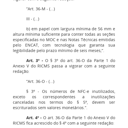
“Art. 36-M - (...)
III - (...)
b) em papel com largura mínima de 56 mm e
altura mínima suficiente para conter todas as seções
especificadas no MOC e nas Notas Técnicas emitidas
pelo ENCAT, com tecnologia que garanta sua
legibilidade pelo prazo mínimo de seis meses;”.
Art. 3º -
O § 3º do art. 36-O da Parte 1 do
Anexo V do RICMS passa a vigorar com a seguinte
redação:
“Art. 36-O - (...)
§ 3º - Os números de NFC-e inutilizados,
exceto os correspondentes a inutilizações
canceladas nos termos do § 5º, devem ser
escriturados sem valores monetários.”.
Art. 4º -
O art. 36-O da Parte 1 do Anexo V do
RICMS fica acrescido do § 4º com a seguinte redação: