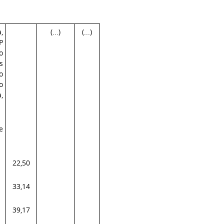
,
(...)
(...)
P
o
s
o
o
,
e
22,50
33,14
39,17