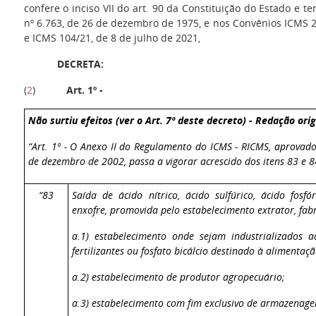
confere o inciso VII do art. 90 da Constituição do Estado e t
nº 6.763, de 26 de dezembro de 1975, e nos Convênios ICMS 2
e ICMS 104/21, de 8 de julho de 2021,
DECRETA:
(
2
)
Art. 1º -
Não surtiu efeitos (ver o Art. 7º deste decreto) - Redação orig
“Art. 1º - O Anexo II do Regulamento do ICMS - RICMS, aprovado
de dezembro de 2002, passa a vigorar acrescido dos itens 83 e 8
“83
Saída de ácido nítrico, ácido sulfúrico, ácido fosfó
enxofre, promovida pelo estabelecimento extrator, fab
a.1) estabelecimento onde sejam industrializados 
fertilizantes ou fosfato bicálcio destinado à alimentaç
a.2) estabelecimento de produtor agropecuário;
a.3) estabelecimento com fim exclusivo de armazenag