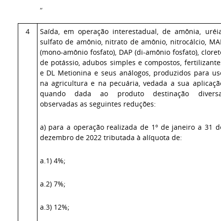
“
4
Saída, em operação interestadual, de amônia, uréia
sulfato de amônio, nitrato de amônio, nitrocálcio, MA
(mono-amônio fosfato), DAP (di-amônio fosfato), cloret
de potássio, adubos simples e compostos, fertilizante
e DL Metionina e seus análogos, produzidos para us
na agricultura e na pecuária, vedada a sua aplicaçã
quando dada ao produto destinação diversa
observadas as seguintes reduções:
a) para a operação realizada de 1º de janeiro a 31 d
dezembro de 2022 tributada à alíquota de:
a.1) 4%;
a.2) 7%;
a.3) 12%;