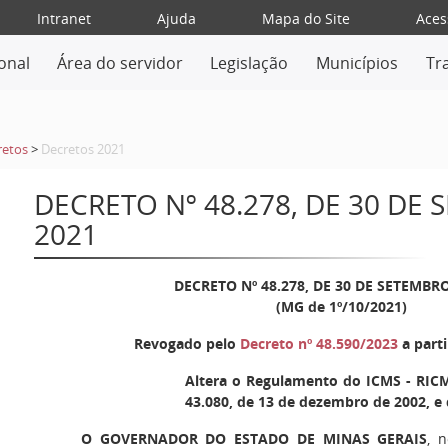
Intranet
Ajuda
Mapa do Site
Aces
ional
Área do servidor
Legislação
Municípios
Tr
retos
>
Decretos 2021
DECRETO Nº 48.278, DE 30 DE
2021
DECRETO Nº 48.278, DE 30 DE SETEMBR
(MG de 1º/10/2021)
Revogado pelo
Decreto nº 48.590/2023
a parti
Altera o Regulamento do ICMS - RICM
43.080, de 13 de dezembro de 2002, e 
O GOVERNADOR DO ESTADO DE MINAS GERAIS
, 