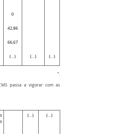
0
42,86
66,67
(...)
(...)
(...)
”.
CMS passa a vigorar com as
s
(...)
(...)
s