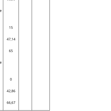
e
15
47,14
65
e
0
42,86
66,67