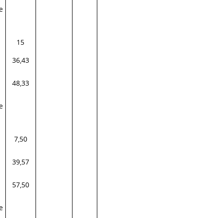
e
15
36,43
48,33
e
7,50
39,57
57,50
e