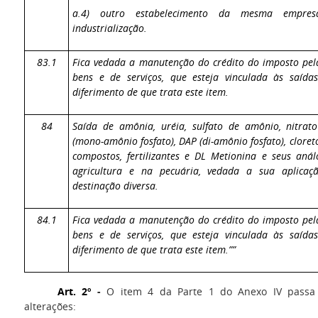
a.4) outro estabelecimento da mesma empres
industrialização.
83.1
Fica vedada a manutenção do crédito do imposto pel
bens e de serviços, que esteja vinculada às saída
diferimento de que trata este item.
84
Saída de amônia, uréia, sulfato de amônio, nitrat
(mono-amônio fosfato), DAP (di-amônio fosfato), cloret
compostos, fertilizantes e DL Metionina e seus aná
agricultura e na pecuária, vedada a sua aplica
destinação diversa.
84.1
Fica vedada a manutenção do crédito do imposto pel
bens e de serviços, que esteja vinculada às saída
diferimento de que trata este item.””
Art. 2º
-
O item 4 da Parte 1 do Anexo IV passa 
alterações: