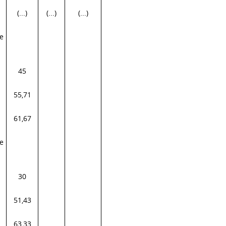
(...)
(...)
(...)
e
45
55,71
61,67
e
30
51,43
63,33