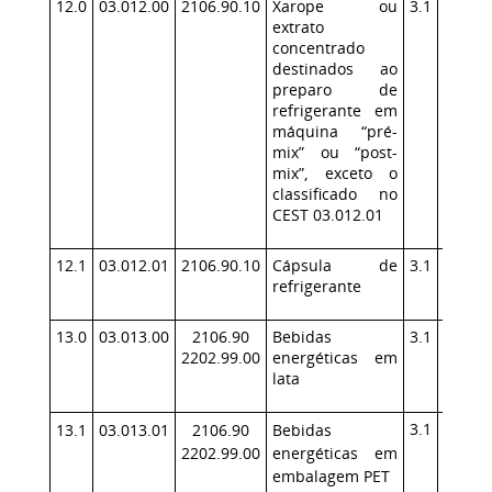
12.0
03.012.00
2106.90.10
Xarope ou
3.1
140
1
extrato
concentrado
destinados ao
preparo de
refrigerante em
máquina “pré-
mix” ou “post-
mix”, exceto o
classificado no
CEST 03.012.01
12.1
03.012.01
2106.90.10
Cápsula de
3.1
140
1
refrigerante
13.0
03.013.00
2106.90
Bebidas
3.1
140
2202.99.00
energéticas em
lata
3.1
140
13.1
03.013.01
2106.90
Bebidas
2202.99.00
energéticas em
embalagem PET