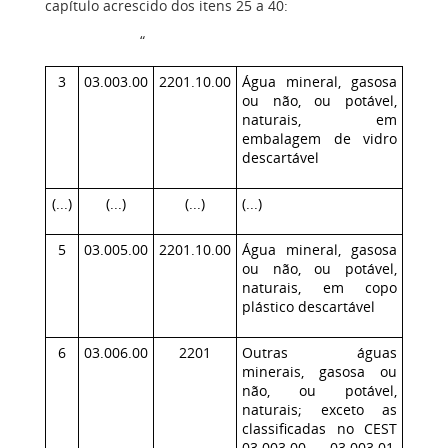
capítulo acrescido dos itens 25 a 40:
“
3
03.003.00
2201.10.00
Água mineral, gasosa
ou não, ou potável,
naturais, em
embalagem de vidro
descartável
(...)
(...)
(...)
(...)
5
03.005.00
2201.10.00
Água mineral, gasosa
ou não, ou potável,
naturais, em copo
plástico descartável
6
03.006.00
2201
Outras águas
minerais, gasosa ou
não, ou potável,
naturais; exceto as
classificadas no CEST
03.003.00, 03.003.01,