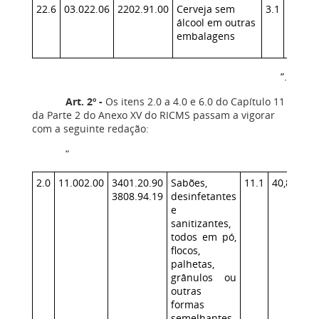
22.6
03.022.06
2202.91.00
Cerveja sem
3.1
140
álcool em outras
embalagens
”.
Art. 2º -
Os itens 2.0 a 4.0 e 6.0 do Capítulo 11
da Parte 2 do Anexo XV do RICMS passam a vigorar
com a seguinte redação:
“
2.0
11.002.00
3401.20.90
Sabões,
11.1
40,88
3808.94.19
desinfetantes
e
sanitizantes,
todos em pó,
flocos,
palhetas,
grânulos ou
outras
formas
semelhantes,