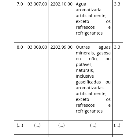
7.0
03.007.00
2202.10.00
Água
3.3
295,3
aromatizada
artificialmente,
exceto os
refrescos e
refrigerantes
8.0
03.008.00
2202.99.00
Outras águas
3.3
295.
minerais, gasosa
ou não, ou
potável,
naturais,
inclusive
gaseificadas ou
aromatizadas
artificialmente,
exceto os
refrescos e
refrigerantes
(...)
(...)
(...)
(...)
(...)
(...)