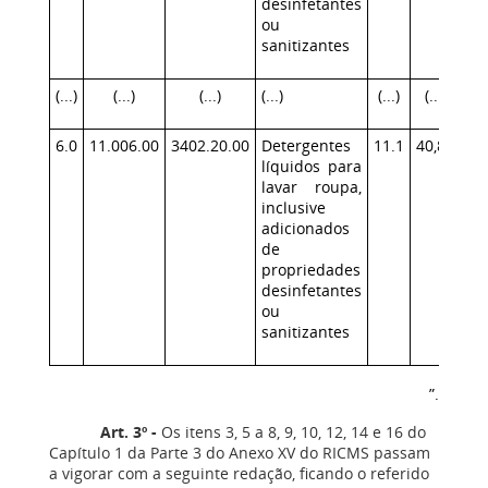
desinfetantes
ou
sanitizantes
(...)
(...)
(...)
(...)
(...)
(...)
6.0
11.006.00
3402.20.00
Detergentes
11.1
40,88
líquidos para
lavar roupa,
inclusive
adicionados
de
propriedades
desinfetantes
ou
sanitizantes
”.
Art. 3º -
Os itens 3, 5 a 8, 9, 10, 12, 14 e 16 do
Capítulo 1 da Parte 3 do Anexo XV do RICMS passam
a vigorar com a seguinte redação, ficando o referido