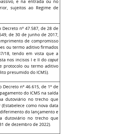
assivo, e na entrada ou no
ior, sujeitos ao Regime de
o Decreto nº 47.587, de 28 de
549, de 30 de junho de 2017,
scumprimento de compromisso
es ou termo aditivo firmados
7/18, tendo em vista que a
ta nos incisos I e II do
caput
de protocolo ou termo aditivo
dito presumido do ICMS).
o Decreto nº 46.615, de 1º de
 pagamento do ICMS na saída
ma dutoviário no trecho que
P (Estabelece como nova data
m diferimento do lançamento e
a dutoviário no trecho que
 31 de dezembro de 2022).