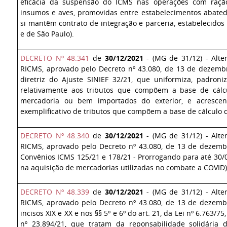
eficácia da suspensão do ICMS nas operações com raçã
insumos e aves, promovidas entre estabelecimentos abated
si mantêm contrato de integração e parceria, estabelecidos
e de São Paulo).
DECRETO Nº 48.341
de
30/12/2021
- (MG de 31/12) - Alte
RICMS, aprovado pelo Decreto nº 43.080, de 13 de dezem
diretriz do Ajuste SINIEF 32/21, que uniformiza, padroniza
relativamente aos tributos que compõem a base de cál
mercadoria ou bem importados do exterior, e acrescen
exemplificativo de tributos que compõem a base de cálculo 
DECRETO Nº 48.340
de
30/12/2021
- (MG de 31/12) - Alte
RICMS, aprovado pelo Decreto nº 43.080, de 13 de dezemb
Convênios ICMS 125/21 e 178/21 - Prorrogando para até 30/
na aquisição de mercadorias utilizadas no combate a COVID
DECRETO Nº 48.339
de
30/12/2021
- (MG de 31/12) - Alte
RICMS, aprovado pelo Decreto nº 43.080, de 13 de dezem
incisos XIX e XX e nos §§ 5º e 6º do art. 21, da Lei nº 6.763/75
nº 23.894/21, que tratam da reponsabilidade solidária 