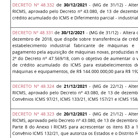
DECRETO Nº 48.332
de
30/12/2021
- (MG de 31/12) - Alte
RICMS, aprovado pelo Decreto nº 43.080, de 13 de dezembr
crédito acumulado do ICMS e Diferimento parcial - industrial
DECRETO Nº 48.331
de
30/12/2021
- (MG de 31/12) - Altera
dezembro de 2018
, que dispõe sobre transferência de cr
estabelecimento industrial fabricante de máquinas e 
pagamento pela aquisição de máquinas novas, produzidas no 
2º do Decreto nº 47.569/18, com o objetivo de aumentar o v
de crédito acumulado do ICMS para estabelecimentos de 
máquinas e equipamentos, de R$ 144.000.000,00 para R$ 192
DECRETO Nº 48.324
de
21/12/2021
- (MG de 22/12) - Alte
RICMS, aprovado pelo Decreto nº 43.080, de 13 de dezem
Convênios ICMS 97/21, ICMS 133/21, ICMS 157/21 e ICMS 158/
DECRETO Nº 48.323
de
20/12/2021
- (MG de 21/12) - Alte
RICMS, aprovado pelo Decreto nº 43.080, de 13 de dezembro 
Parte 8 do Anexo I RICMS para acrescentar os itens 83 a 
Convênio ICMS 132/21, que autoriza os Estados e o Distrito 