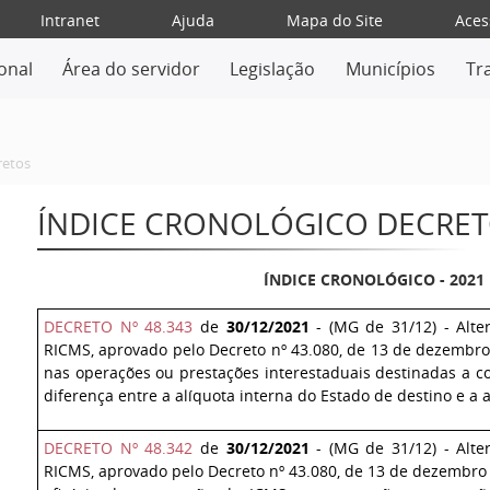
Intranet
Ajuda
Mapa do Site
Aces
ional
Área do servidor
Legislação
Municípios
Tr
retos
ÍNDICE CRONOLÓGICO DECRETO
ÍNDICE CRONOLÓGICO - 2021
DECRETO Nº 48.343
de
30/12/2021
- (MG de 31/12) - Alte
RICMS, aprovado pelo Decreto nº 43.080, de 13 de dezembro
nas operações ou prestações interestaduais destinadas a co
diferença entre a alíquota interna do Estado de destino e a al
DECRETO Nº 48.342
de
30/12/2021
- (MG de 31/12) - Alte
RICMS, aprovado pelo Decreto nº 43.080, de 13 de dezembro 