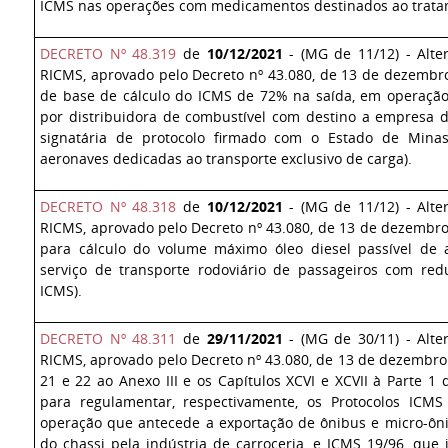
ICMS nas operações com medicamentos destinados ao trata
DECRETO Nº 48.319
de
10/12/2021
- (MG de 11/12) - Alte
RICMS, aprovado pelo Decreto nº 43.080, de 13 de dezembr
de base de cálculo do ICMS de 72% na saída, em operação
por distribuidora de combustível com destino a empresa d
signatária de protocolo firmado com o Estado de Mina
aeronaves dedicadas ao transporte exclusivo de carga).
DECRETO Nº 48.318
de
10/12/2021
- (MG de 11/12) - Alte
RICMS, aprovado pelo Decreto nº 43.080, de 13 de dezembro
para cálculo do volume máximo óleo diesel passível de 
serviço de transporte rodoviário de passageiros com re
ICMS).
DECRETO Nº 48.311
de
29/11/2021
- (MG de 30/11) - Alte
RICMS, aprovado pelo Decreto nº 43.080, de 13 de dezembro 
21 e 22 ao Anexo III e os Capítulos XCVI e XCVII à Parte 1
para regulamentar, respectivamente, os Protocolos ICMS
operação que antecede a exportação de ônibus e micro-ônib
do chassi pela indústria de carroceria, e ICMS 19/96, que 