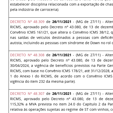
estabelecer disciplina relacionada com a exportação de cha
pela indústria de carroceria).
DECRETO Nº 48.309
de
26/11/2021
- (MG de 27/11) - Alte
RICMS, aprovado pelo Decreto nº 43.080, de 13 de dezem
Convênio ICMS 161/21, que altera o Convênio ICMS 38/12, 
nas saídas de veículos destinados a pessoas com deficiênc
autista, incluindo as pessoas com síndrome de Down no rol d
DECRETO Nº 48.308
de
26/11/2021
- (MG de 27/11) - Alte
RICMS, aprovado pelo Decreto nº 43.080, de 13 de dezem
30/04/2024, a vigência de benefícios previstos na Parte Ger
RICMS, com base no Convênio ICMS 178/21, até 31/12/2028, a
1 do Anexo I do RICMS, de acordo com o Convênio ICMS 1
vigência do item 232 da mesma parte).
DECRETO Nº 48.307
de
26/11/2021
- (MG de 27/11) - Alte
RICMS, aprovado pelo Decreto nº 43.080, de 13 de dez
115,32% a MVA prevista no item 24.0 do Capítulo 2 da Pa
relativa às operações sujeitas ao regime de ST com vinhos