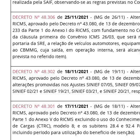
realizada pela SAIF, observando-se as regras previstas no C
DECRETO Nº 48.306
de
25/11/2021
- (MG de 26/11) - Alte
RICMS, aprovado pelo Decreto nº 43.080, de 13 de dezembro 
233 da Parte 1 do Anexo I do RICMS, com fundamento no Co
da cláusula primeira do Convênio ICMS 26/03, que será 
portaria da SRE, a relação de veículos automotores, equipa
ao CBMMG, cuja saída, em operação interna, será alcan
prevista no referido item).
DECRETO Nº 48.302
de
18/11/2021
- (MG de 19/11) - Alte
RICMS, aprovado pelo Decreto nº 43.080, de 13 de dezem
alterações promovidas nos Ajustes SINIEF 07/05, SINIEF 09/07
SINIEF 02/21 e SINIEF 19/21, SINIEF 03/21, e SINIEF 20/21, re
DECRETO Nº 48.301
de
17/11/2021
- (MG de 18/11) - Alte
RICMS, aprovado pelo Decreto nº 43.080, de 13 de dezembro 
Parte 1 do Anexo V do RICMS excluindo o uso do Conhecime
de Cargas (CTRC), modelo 8; e os subitens 28.4 e 92.4 
incluindo período para utilização do benefício de isenção).