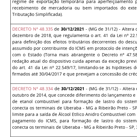
regime de exportação temporária para aperfeiçoamento p
recebimento de mercadoria ou bem importados do exter
Tributação Simplificada).
DECRETO Nº 48.335
de
30/12/2021
- (MG de 31/12) - Altera 
dezembro de 2018, que regulamenta o art. 41 da Lei nº 22.
para definição dos efeitos tributários decorrentes do de
assumido por contribuinte do ICMS em protocolo de intençõ
com o Estado (Torna mais abrangente o Decreto nº 47.58
redação atual do dispositivo cuida apenas da exceção previs
do art. 41 da Lei nº 22.549/17, limitando-se às hipóteses 
firmados até 30/04/2017 e que prevejam a concessão de cré
DECRETO Nº 48.334
de
30/12/2021
- (MG de 31/12) - Altera 
outubro de 2014, que concede diferimento do lançamento e
de etanol combustível para formação de lastro do siste
conecta os terminais de Uberaba - MG a Ribeirão Preto - S
limite para a saída de Álcool Etílico Anidro Combustível co
pagamento do ICMS, para formação de lastro do sistem
conecta os terminais de Uberaba - MG a Ribeirão Preto - SP,