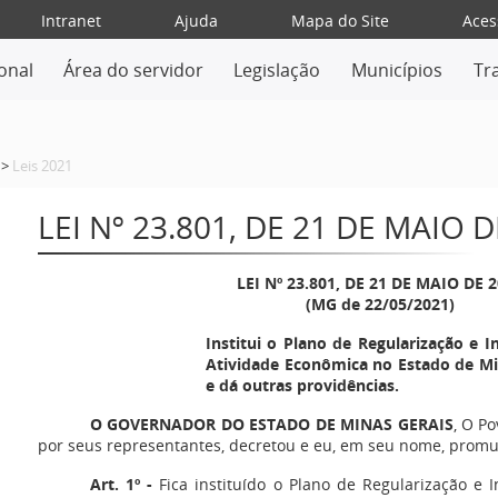
Intranet
Ajuda
Mapa do Site
Aces
ional
Área do servidor
Legislação
Municípios
Tr
>
Leis 2021
LEI Nº 23.801, DE 21 DE MAIO 
LEI Nº 23.801, DE 21 DE MAIO DE 
(MG de 22/05/2021)
Institui o Plano de Regularização e 
Atividade Econômica no Estado de Mi
e dá outras providências.
O GOVERNADOR DO ESTADO DE MINAS GERAIS
, O P
por seus representantes, decretou e eu, em seu nome, promul
Art. 1º -
Fica instituído o Plano de Regularização e 