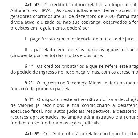
Art. 4º -
O crédito tributário relativo ao Imposto so
Automotores - IPVA -, às suas multas e aos demais acréscimo
geradores ocorridos até 31 de dezembro de 2020, formaliza
dívida ativa, ajuizada ou não sua cobrança, observados a fo
previstos em regulamento, poderá ser:
I - pago à vista, sem a incidência de multas e de juros;
II - parcelado em até seis parcelas iguais e suc
(cinquenta por cento) das multas e dos juros.
§ 1º - Os créditos tributários a que se refere este ar
do pedido de ingresso no Recomeça Minas, com os acréscimos
§ 2º - O ingresso no Recomeça Minas se dará no mom
única ou da primeira parcela.
§ 3º - O disposto neste artigo não autoriza a devoluç
de valores já recolhidos e fica condicionado à desistê
execução fiscal, nos autos judiciais respectivos, à desistê
recursos apresentados no âmbito administrativo e à renúnc
fundam ou se fundariam as ações judiciais.
Art. 5º -
O crédito tributário relativo ao Imposto sob