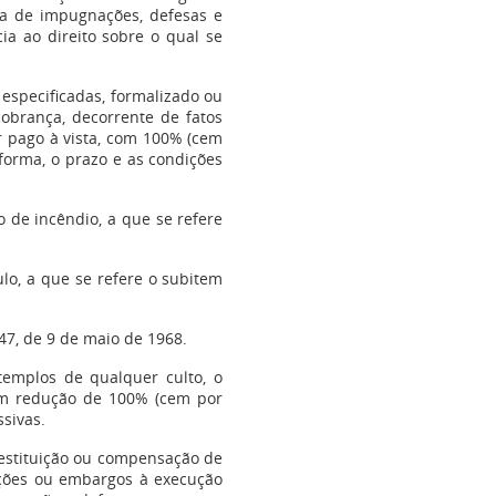
ncia de impugnações, defesas e
ia ao direito sobre o qual se
r especificadas, formalizado ou
cobrança, decorrente de fatos
r pago à vista, com 100% (cem
forma, o prazo e as condições
ão de incêndio, a que se refere
ulo, a que se refere o subitem
4.747, de 9 de maio de 1968.
templos de qualquer culto, o
com redução de 100% (cem por
ssivas.
 restituição ou compensação de
 ações ou embargos à execução