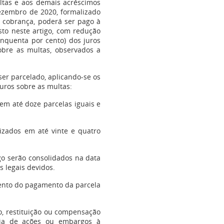
ltas e aos demais acréscimos
dezembro de 2020, formalizado
a cobrança, poderá ser pago à
sto neste artigo, com redução
inquenta por cento) dos juros
obre as multas, observados a
 ser parcelado, aplicando-se os
juros sobre as multas:
em até doze parcelas iguais e
izados em até vinte e quatro
tigo serão consolidados na data
 legais devidos.
ento do pagamento da parcela
ão, restituição ou compensação
ncia de ações ou embargos à