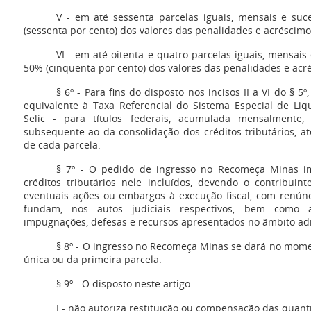
V - em até sessenta parcelas iguais, mensais e su
(sessenta por cento) dos valores das penalidades e acréscimos
VI - em até oitenta e quatro parcelas iguais, mensai
50% (cinquenta por cento) dos valores das penalidades e acré
§ 6º - Para fins do disposto nos incisos II a VI do § 5º
equivalente à Taxa Referencial do Sistema Especial de Liq
Selic - para títulos federais, acumulada mensalmente,
subsequente ao da consolidação dos créditos tributários, at
de cada parcela.
§ 7º - O pedido de ingresso no Recomeça Minas i
créditos tributários nele incluídos, devendo o contribuin
eventuais ações ou embargos à execução fiscal, com renúnc
fundam, nos autos judiciais respectivos, bem como a
impugnações, defesas e recursos apresentados no âmbito adm
§ 8º - O ingresso no Recomeça Minas se dará no mom
única ou da primeira parcela.
§ 9º - O disposto neste artigo:
I - não autoriza restituição ou compensação das quant