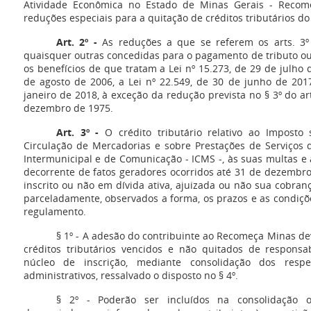
Atividade Econômica no Estado de Minas Gerais - Recom
reduções especiais para a quitação de créditos tributários do
Art. 2º -
As reduções a que se referem os arts. 3
quaisquer outras concedidas para o pagamento de tributo ou
os benefícios de que tratam a Lei nº 15.273, de 29 de julho d
de agosto de 2006, a Lei nº 22.549, de 30 de junho de 2017
janeiro de 2018, à exceção da redução prevista no § 3º do art
dezembro de 1975.
Art. 3º -
O crédito tributário relativo ao Imposto
Circulação de Mercadorias e sobre Prestações de Serviços 
Intermunicipal e de Comunicação - ICMS -, às suas multas e 
decorrente de fatos geradores ocorridos até 31 de dezembro
inscrito ou não em dívida ativa, ajuizada ou não sua cobran
parceladamente, observados a forma, os prazos e as condiçõe
regulamento.
§ 1º - A adesão do contribuinte ao Recomeça Minas de
créditos tributários vencidos e não quitados de responsab
núcleo de inscrição, mediante consolidação dos respec
administrativos, ressalvado o disposto no § 4º.
§ 2º - Poderão ser incluídos na consolidação 