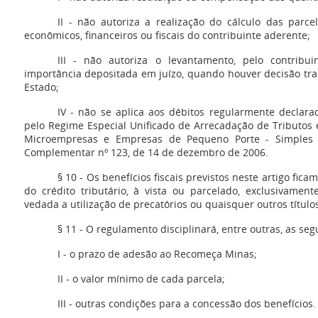
II - não autoriza a realização do cálculo das par
econômicos, financeiros ou fiscais do contribuinte aderente;
III - não autoriza o levantamento, pelo contribui
importância depositada em juízo, quando houver decisão tra
Estado;
IV - não se aplica aos débitos regularmente declara
pelo Regime Especial Unificado de Arrecadação de Tributos 
Microempresas e Empresas de Pequeno Porte - Simples Na
Complementar nº 123, de 14 de dezembro de 2006.
§ 10 - Os benefícios fiscais previstos neste artigo fi
do crédito tributário, à vista ou parcelado, exclusivame
vedada a utilização de precatórios ou quaisquer outros título
§ 11 - O regulamento disciplinará, entre outras, as seg
I - o prazo de adesão ao Recomeça Minas;
II - o valor mínimo de cada parcela;
III - outras condições para a concessão dos benefícios.