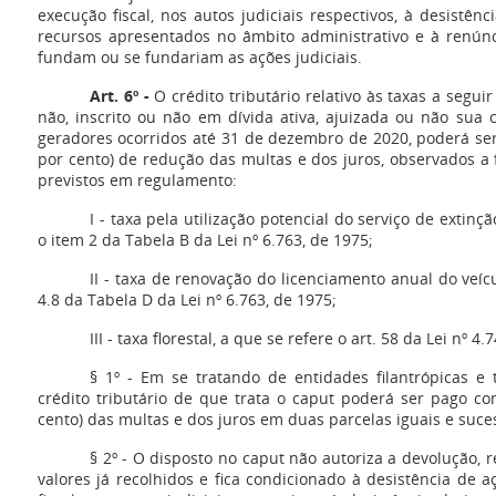
execução fiscal, nos autos judiciais respectivos, à desistê
recursos apresentados no âmbito administrativo e à renúnc
fundam ou se fundariam as ações judiciais.
Art. 6º -
O crédito tributário relativo às taxas a segui
não, inscrito ou não em dívida ativa, ajuizada ou não sua 
geradores ocorridos até 31 de dezembro de 2020, poderá se
por cento) de redução das multas e dos juros, observados a 
previstos em regulamento:
I - taxa pela utilização potencial do serviço de extinç
o item 2 da Tabela B da Lei nº 6.763, de 1975;
II - taxa de renovação do licenciamento anual do veíc
4.8 da Tabela D da Lei nº 6.763, de 1975;
III - taxa florestal, a que se refere o art. 58 da Lei nº 
§ 1º - Em se tratando de entidades filantrópicas e 
crédito tributário de que trata o caput poderá ser pago 
cento) das multas e dos juros em duas parcelas iguais e suce
§ 2º - O disposto no caput não autoriza a devolução,
valores já recolhidos e fica condicionado à desistência de