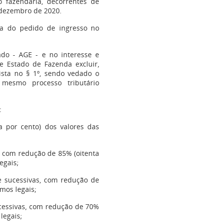
o fazendária, decorrentes de
e dezembro de 2020.
ata do pedido de ingresso no
ado - AGE - e no interesse e
e Estado de Fazenda excluir,
vista no § 1º, sendo vedado o
 mesmo processo tributário
:
 por cento) dos valores das
s, com redução de 85% (oitenta
egais;
 e sucessivas, com redução de
mos legais;
sucessivas, com redução de 70%
legais;