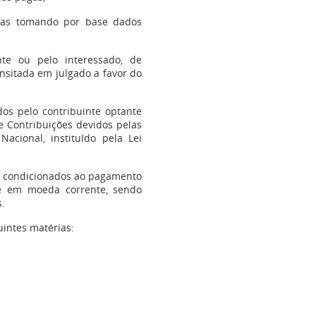
celas tomando por base dados
nte ou pelo interessado, de
nsitada em julgado a favor do
dos pelo contribuinte optante
e Contribuições devidos pelas
cional, instituído pela Lei
cam condicionados ao pagamento
nte em moeda corrente, sendo
s.
uintes matérias: