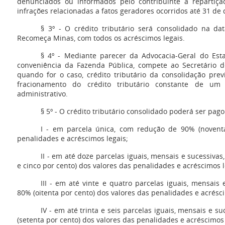
denunciados ou informados pelo contribuinte à repartiçã
infrações relacionadas a fatos geradores ocorridos até 31 d
§ 3º - O crédito tributário será consolidado na d
Recomeça Minas, com todos os acréscimos legais.
§ 4º - Mediante parecer da Advocacia-Geral do Est
conveniência da Fazenda Pública, compete ao Secretário d
quando for o caso, crédito tributário da consolidação pre
fracionamento do crédito tributário constante de um
administrativo.
§ 5º - O crédito tributário consolidado poderá ser pago
I - em parcela única, com redução de 90% (noventa
penalidades e acréscimos legais;
II - em até doze parcelas iguais, mensais e sucessiva
e cinco por cento) dos valores das penalidades e acréscimos l
III - em até vinte e quatro parcelas iguais, mensais
80% (oitenta por cento) dos valores das penalidades e acrésci
IV - em até trinta e seis parcelas iguais, mensais e 
(setenta por cento) dos valores das penalidades e acréscimos 