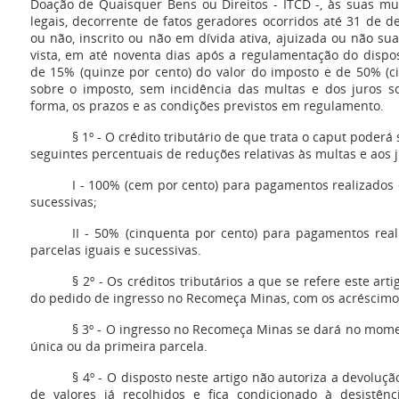
Doação de Quaisquer Bens ou Direitos - ITCD -, às suas mu
legais, decorrente de fatos geradores ocorridos até 31 de 
ou não, inscrito ou não em dívida ativa, ajuizada ou não su
vista, em até noventa dias após a regulamentação do dispo
de 15% (quinze por cento) do valor do imposto e de 50% (c
sobre o imposto, sem incidência das multas e dos juros s
forma, os prazos e as condições previstos em regulamento.
§ 1º - O crédito tributário de que trata o caput poderá
seguintes percentuais de reduções relativas às multas e aos 
I - 100% (cem por cento) para pagamentos realizados 
sucessivas;
II - 50% (cinquenta por cento) para pagamentos real
parcelas iguais e sucessivas.
§ 2º - Os créditos tributários a que se refere este ar
do pedido de ingresso no Recomeça Minas, com os acréscimos
§ 3º - O ingresso no Recomeça Minas se dará no mom
única ou da primeira parcela.
§ 4º - O disposto neste artigo não autoriza a devoluç
de valores já recolhidos e fica condicionado à desistê