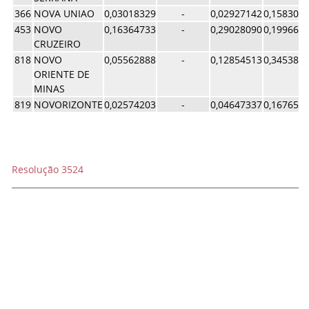
366
NOVA UNIAO
0,03018329
-
0,02927142
0,158306
453
NOVO
0,16364733
-
0,29028090
0,199662
CRUZEIRO
818
NOVO
0,05562888
-
0,12854513
0,345384
ORIENTE DE
MINAS
819
NOVORIZONTE
0,02574203
-
0,04647337
0,167653
Resolução 3524