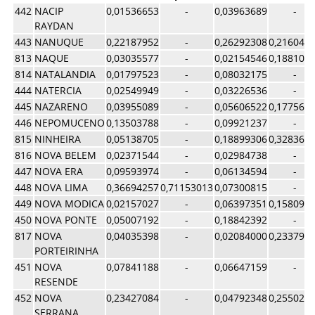
442
NACIP
0,01536653
-
0,03963689
-
RAYDAN
443
NANUQUE
0,22187952
-
0,26292308
0,216041
813
NAQUE
0,03035577
-
0,02154546
0,188100
814
NATALANDIA
0,01797523
-
0,08032175
-
444
NATERCIA
0,02549949
-
0,03226536
-
445
NAZARENO
0,03955089
-
0,05606522
0,177561
446
NEPOMUCENO
0,13503788
-
0,09921237
-
815
NINHEIRA
0,05138705
-
0,18899306
0,328361
816
NOVA BELEM
0,02371544
-
0,02984738
-
447
NOVA ERA
0,09593974
-
0,06134594
-
448
NOVA LIMA
0,36694257
0,71153013
0,07300815
-
449
NOVA MODICA
0,02157027
-
0,06397351
0,158092
450
NOVA PONTE
0,05007192
-
0,18842392
-
817
NOVA
0,04035398
-
0,02084000
0,233798
PORTEIRINHA
451
NOVA
0,07841188
-
0,06647159
-
RESENDE
452
NOVA
0,23427084
-
0,04792348
0,255027
SERRANA